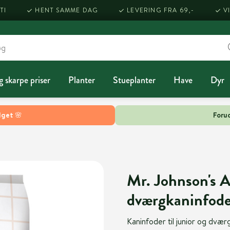
TI
HENT SAMME DAG
LEVERING FRA 69,-
V
g skarpe priser
Planter
Stueplanter
Have
Dyr
lget 🌸
Forud
Mr. Johnson's A
dværgkaninfode
Kaninfoder til junior og dvæ