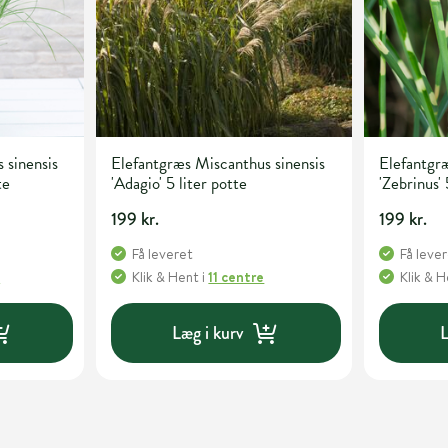
 sinensis
Elefantgræs Miscanthus sinensis
Elefantgræ
te
'Adagio' 5 liter potte
'Zebrinus' 
199 kr.
199 kr.
Få leveret
Få leve
e
Klik & Hent
i
11 centre
Klik & 
Læg i kurv
L