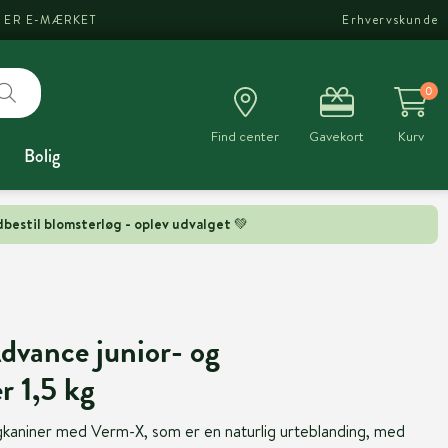
I ER E-MÆRKET
Erhvervskunde
0
Find center
Gavekort
Kurv
Bolig
bestil blomsterløg - oplev udvalget 💚
dvance junior- og
r 1,5 kg
rgkaniner med Verm-X, som er en naturlig urteblanding, med