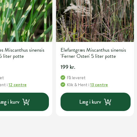
s Miscanthus sinensis
Elefantgræs Miscanthus sinensis
5 liter potte
'Ferner Osten' 5 liter potte
199 kr.
ret
Få leveret
Hent
i
12 centre
Klik & Hent
i
13 centre
æg i kurv
Læg i kurv