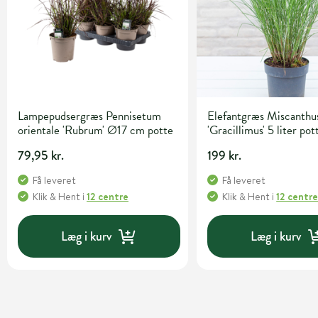
Lampepudsergræs Pennisetum
Elefantgræs Miscanthus
orientale 'Rubrum' Ø17 cm potte
'Gracillimus' 5 liter pot
79,95 kr.
199 kr.
Få leveret
Få leveret
Klik & Hent
i
12 centre
Klik & Hent
i
12 centr
Læg i kurv
Læg i kurv