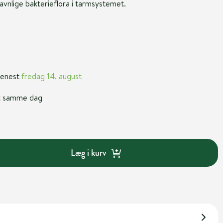
nlige bakterieflora i tarmsystemet.
 senest
fredag 14. august
nt samme dag
Læg i kurv