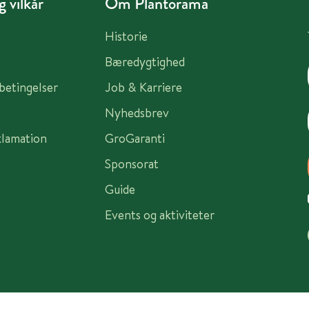
 vilkår
Om Plantorama
Historie
Bæredygtighed
sbetingelser
Job & Karriere
Nyhedsbrev
klamation
GroGaranti
Sponsorat
Guide
Events og aktiviteter