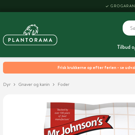
GROGARAN
Tilbud o
Frisk krukkerne op efter ferien - se udva
Dyr
Gnaver og kanin
Foder