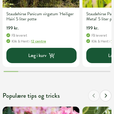
Staudehirse Panicum virgatum 'Heiliger
Staudehirse Pan
Hain' 5 liter potte
Metal' 5 liter p
199 kr.
199 kr.
Få leveret
Få leveret
Klik & Hent
i
12 centre
Klik & Hent
i
1
Læg i kurv
Læg
Populære tips og tricks