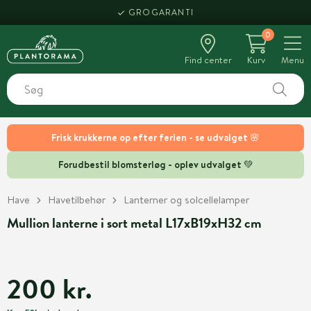
GROGARANTI
0
Find center
Kurv
Menu
Frisk krukkerne op efter ferien - se udvalget 🌸
Forudbestil blomsterløg - oplev udvalget 💚
Have
Havetilbehør
Lanterner og solcellelamper
Mullion lanterne i sort metal L17xB19xH32 cm
200 kr.