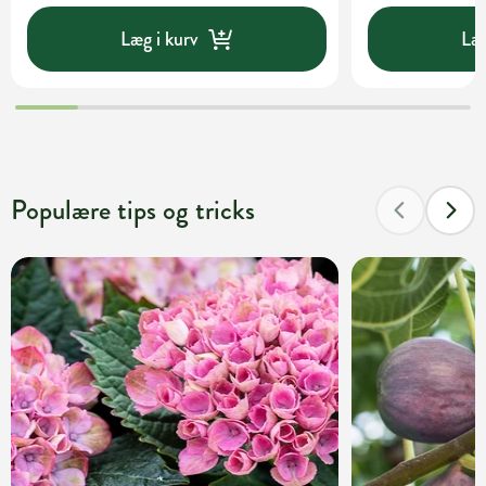
Læg i kurv
Læg
Populære tips og tricks