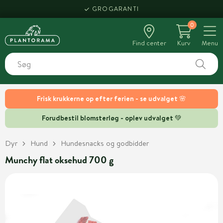
GROGARANTI
0
Find center
Kurv
Menu
Frisk krukkerne op efter ferien - se udvalget 🌸
Forudbestil blomsterløg - oplev udvalget 💚
Dyr
Hund
Hundesnacks og godbidder
Munchy flat oksehud 700 g