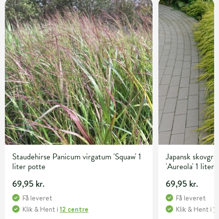
Staudehirse Panicum virgatum 'Squaw' 1
Japansk skovgr
liter potte
'Aureola' 1 liter
69,95 kr.
69,95 kr.
Få leveret
Få leveret
Klik & Hent
i
12 centre
Klik & Hent
i
1