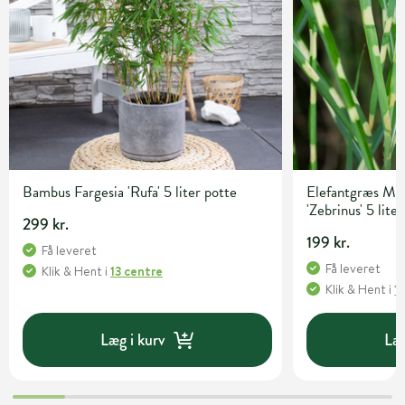
Bambus Fargesia 'Rufa' 5 liter potte
Elefantgræs Mis
'Zebrinus' 5 lite
299 kr.
199 kr.
Få leveret
Få leveret
Klik & Hent
i
13 centre
Klik & Hent
i
1
Læg i kurv
Læg