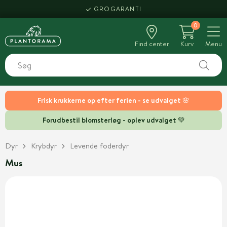
GROGARANTI
0
Find center
Kurv
Menu
Frisk krukkerne op efter ferien - se udvalget 🌸
Forudbestil blomsterløg - oplev udvalget 💚
Dyr
Krybdyr
Levende foderdyr
Mus