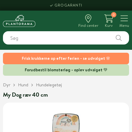
GROGARANTI
0
Find center
Kurv
Menu
Frisk krukkerne op efter ferien - se udvalget 🌸
Forudbestil blomsterløg - oplev udvalget 💚
Dyr
Hund
Hundelegetøj
My Dog ræv 40 cm