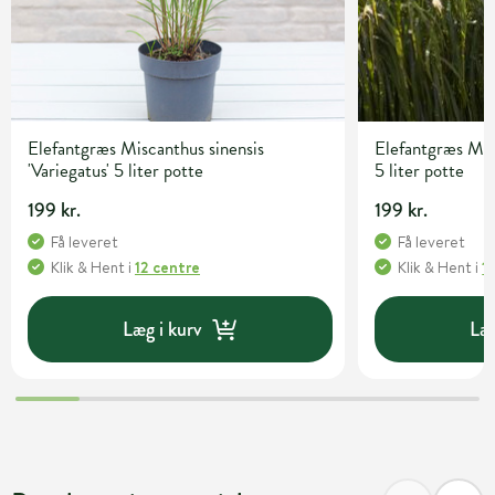
Elefantgræs Miscanthus sinensis
Elefantgræs Misc
'Variegatus' 5 liter potte
5 liter potte
199 kr.
199 kr.
Få leveret
Få leveret
Klik & Hent
i
12 centre
Klik & Hent
i
1
Læg i kurv
Læg