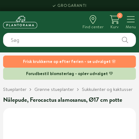
GROGARANTI
0
Find center
Kurv
Menu
Frisk krukkerne op efter ferien - se udvalget 🌸
Forudbestil blomsterløg - oplev udvalget 💚
Stueplanter
Grønne stueplanter
Sukkulenter og kaktusser
Nålepude, Ferocactus alamosanus, Ø17 cm potte