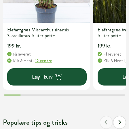
Elefantgræs Miscanthus sinensis
Elefantgræs Misc
'Gracillimus' 5 liter potte
5 liter potte
199 kr.
199 kr.
Få leveret
Få leveret
Klik & Hent
i
12 centre
Klik & Hent
i
1
Læg i kurv
Læg
Populære tips og tricks