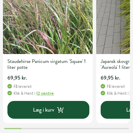
Staudehirse Panicum virgatum 'Squaw' 1
Japansk skovgr
liter potte
'Aureola' 1 liter
69,95 kr.
69,95 kr.
Få leveret
Få leveret
Klik & Hent
i
12 centre
Klik & Hent
i
1
Læg i kurv
Læg