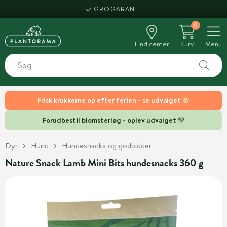
GROGARANTI
0
Find center
Kurv
Menu
Frisk krukkerne op efter ferien - se udvalget 🌸
Forudbestil blomsterløg - oplev udvalget 💚
Dyr
Hund
Hundesnacks og godbidder
Nature Snack Lamb Mini Bits hundesnacks 360 g