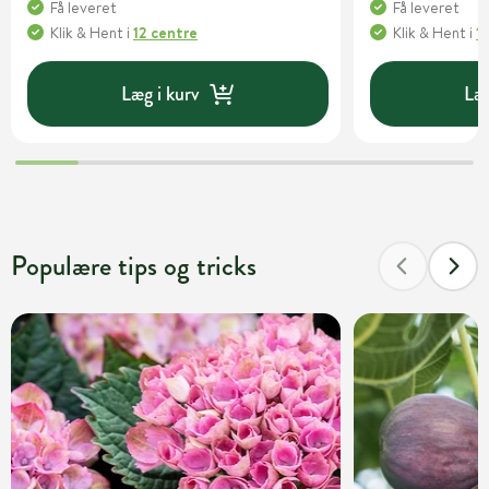
Få leveret
Få leveret
Klik & Hent
i
12 centre
Klik & Hent
i
1
Læg i kurv
Læg
Populære tips og tricks