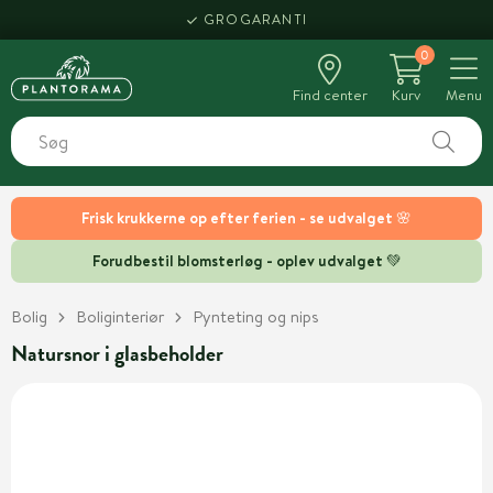
GROGARANTI
0
Find center
Kurv
Menu
Frisk krukkerne op efter ferien - se udvalget 🌸
Forudbestil blomsterløg - oplev udvalget 💚
Bolig
Boliginteriør
Pynteting og nips
Natursnor i glasbeholder