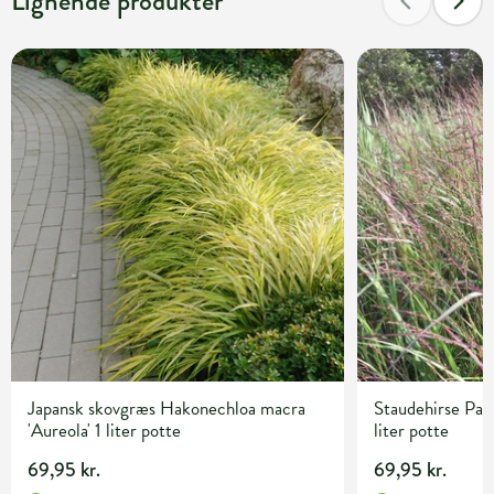
Lignende produkter
Japansk skovgræs Hakonechloa macra
Staudehirse Pan
'Aureola' 1 liter potte
liter potte
69,95 kr.
69,95 kr.