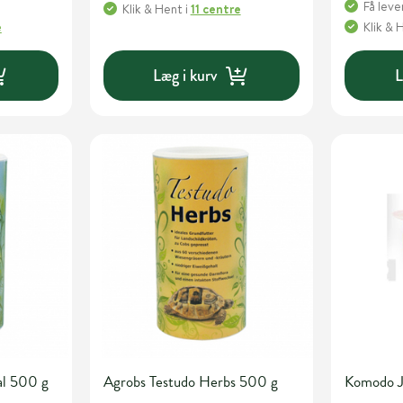
Få leve
Klik & Hent
i
11 centre
e
Klik & 
Læg i kurv
L
al 500 g
Agrobs Testudo Herbs 500 g
Komodo Je