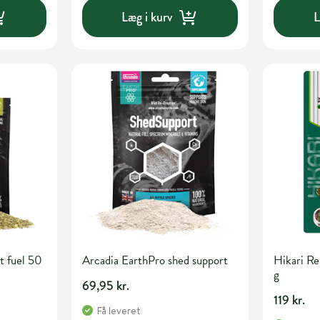
Læg i kurv
L
t fuel 50
Arcadia EarthPro shed support
Hikari Re
g
69,95 kr.
119 kr.
Få leveret