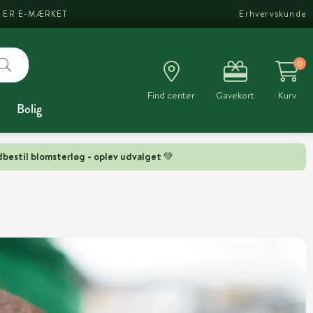
I ER E-MÆRKET
Erhvervskunde
0
Find center
Gavekort
Kurv
Bolig
bestil blomsterløg - oplev udvalget 💚