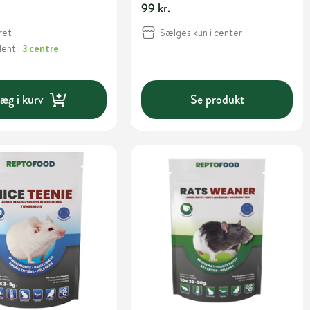
99 kr.
Sælges kun i center
ret
Hent
i
3 centre
æg i kurv
Se produkt