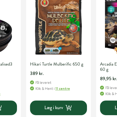
alised3
Hikari Turtle Mulberific 650 g
Arcadia 
60 g
389 kr.
89,95 kr
Få leveret
Få leve
Klik & Hent
i
11 centre
e
Klik & 
Læg i kurv
L