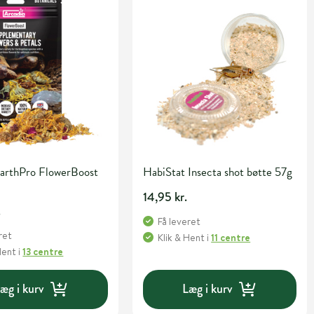
EarthPro FlowerBoost
HabiStat Insecta shot bøtte 57g
14,95 kr.
.
Få leveret
ret
Klik & Hent
i
11 centre
Hent
i
13 centre
æg i kurv
Læg i kurv