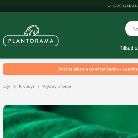
GROGARAN
Tilbud o
Frisk krukkerne op efter ferien - se udva
Dyr
Krybdyr
Krybdyrsfoder