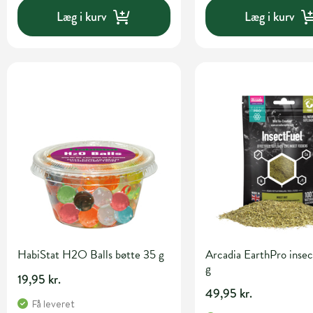
Læg i kurv
Læg i kurv
HabiStat H2O Balls bøtte 35 g
Arcadia EarthPro insec
g
19,95 kr.
49,95 kr.
Få leveret