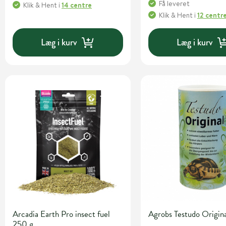
Få leveret
Klik & Hent
i
14 centre
Klik & Hent
i
12 centr
Læg i kurv
Læg i kurv
Arcadia Earth Pro insect fuel
Agrobs Testudo Origin
250 g