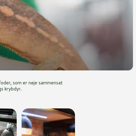
t foder, som er nøje sammensat
gs krybdyr.