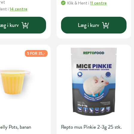
ret
Klik & Hent
i
11 centre
Hent
i
14 centre
æg i kurv
Læg i kurv
5 FOR 35,-
lly Pots, banan
Repto mus Pinkie 2-3g 25 stk.