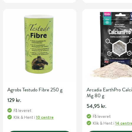
Agrobs Testudo Fibre 250 g
Arcadia EarthPro Cal
Mg 80 g
129 kr.
54,95 kr.
Få leveret
Få leveret
Klik & Hent
i
10 centre
Klik & Hent
i
14 centr