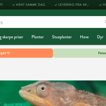
TI
HENT SAMME DAG
LEVERING FRA 69,-
V
g skarpe priser
Planter
Stueplanter
Have
Dyr
lget 🌸
Forud