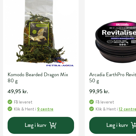
Komodo Bearded Dragon Mix
Arcadia EarthPro Revit
80 g
50 g
49,95 kr.
99,95 kr.
Få leveret
Få leveret
Klik & Hent
i
9 centre
Klik & Hent
i
12 centr
Læg i kurv
Læg i kurv