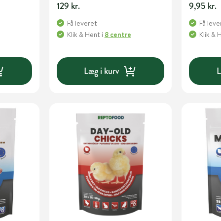
129 kr.
9,95 kr.
Få leveret
Få leve
Klik & Hent
i
8 centre
Klik & 
Læg i kurv
L