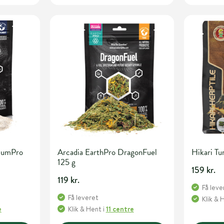
ciumPro
Arcadia EarthPro DragonFuel
Hikari Tu
125 g
159 kr.
119 kr.
Få leve
Få leveret
Klik & 
e
Klik & Hent
i
11 centre