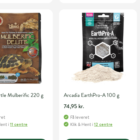
rtle Mulberific 220 g
Arcadia EarthPro-A 100 g
74,95 kr.
ret
Få leveret
Hent
i
11 centre
Klik & Hent
i
12 centre