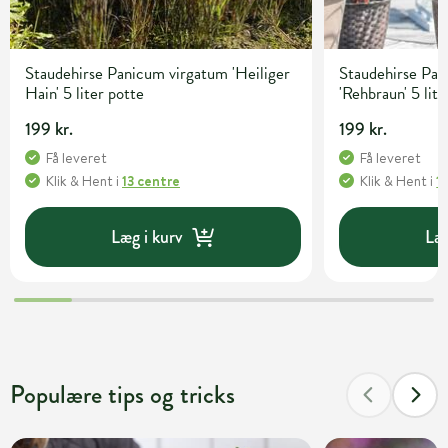
Staudehirse Panicum virgatum 'Heiliger
Staudehirse Pa
Hain' 5 liter potte
'Rehbraun' 5 lite
199 kr.
199 kr.
Få leveret
Få leveret
Klik & Hent
i
13 centre
Klik & Hent
i
1
Læg i kurv
Læg
Populære tips og tricks