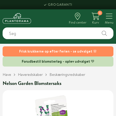
GROGARANTI
0
Find center
Kurv
Menu
Frisk krukkerne op efter ferien - se udvalget 🌸
Forudbestil blomsterløg - oplev udvalget 💚
Have
Haveredskaber
Beskæringsredskaber
Nelson Garden Blomstersaks