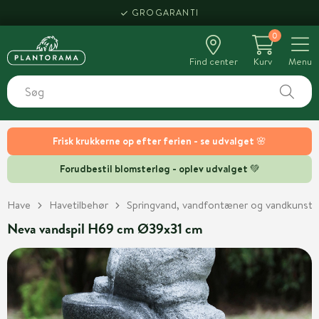
GROGARANTI
0
Find center
Kurv
Menu
Frisk krukkerne op efter ferien - se udvalget 🌸
Forudbestil blomsterløg - oplev udvalget 💚
Have
Havetilbehør
Springvand, vandfontæner og vandkunst
Neva vandspil H69 cm Ø39x31 cm