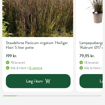
Staudehirse Panicum virgatum 'Heiliger
Lampepudsergræ
Hain' 5 liter potte
'Rubrum' Ø17 c
199 kr.
79,95 kr.
Få leveret
Få leveret
Klik & Hent
i
12 centre
Klik & Hent
i
1
Læg i kurv
Læg