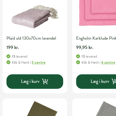
Plaid uld 130x70cm lavendel
Engholm Karklude Pin
199 kr.
99,95 kr.
Få leveret
Få leveret
Klik & Hent
i
5 centre
Klik & Hent
i
6 centre
Læg i kurv
Læg i kurv