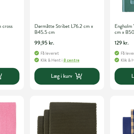
 cross
Dørmåtte Stribet L76.2 cm x
Engholm 
B45.5 cm
cm x B5
99,95 kr.
129 kr.
Få leveret
Få leve
Klik & Hent
i
8 centre
Klik & 
Læg i kurv
L