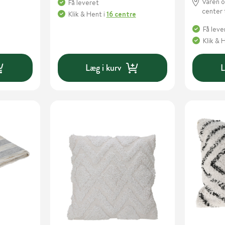
Varen o
Få leveret
center 
Klik & Hent
i
16 centre
Få leve
Klik & 
Læg i kurv
L