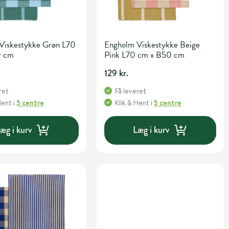
Viskestykke Grøn L70
Engholm Viskestykke Beige
0 cm
Pink L70 cm x B50 cm
129 kr.
ret
Få leveret
Hent
i
5 centre
Klik & Hent
i
5 centre
æg i kurv
Læg i kurv