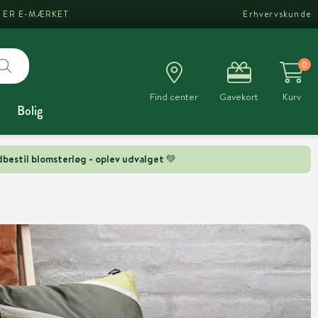
I ER E-MÆRKET
Erhvervskunde
0
Find center
Gavekort
Kurv
Bolig
bestil blomsterløg - oplev udvalget 💚