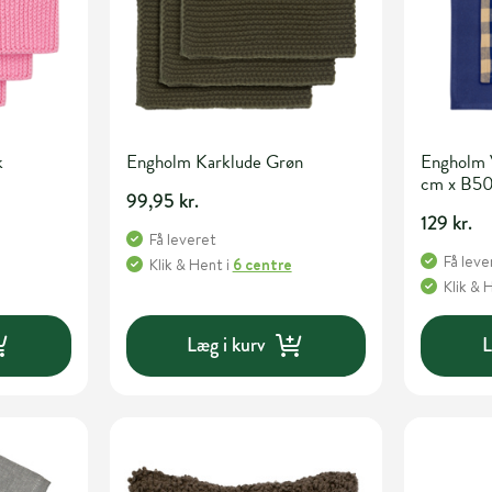
k
Engholm Karklude Grøn
Engholm 
cm x B5
99,95 kr.
129 kr.
Få leveret
Få leve
Klik & Hent
i
6 centre
Klik & 
Læg i kurv
L