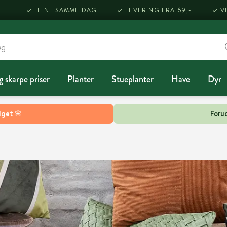
TI
HENT SAMME DAG
LEVERING FRA 69,-
V
g skarpe priser
Planter
Stueplanter
Have
Dyr
lget 🌸
Forud