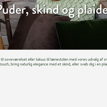
uder, skind og plaid
t til soveværelset eller luksus til lænestolen med vores udvalg a
touch, bring naturlig elegance med et skind, eller svøb dig i en plai