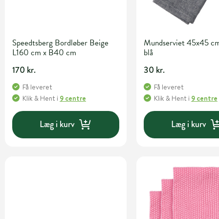
Speedtsberg Bordløber Beige
Mundserviet 45x45 cm
L160 cm x B40 cm
blå
170 kr.
30 kr.
Få leveret
Få leveret
Klik & Hent
i
9 centre
Klik & Hent
i
9 centre
Læg i kurv
Læg i kurv