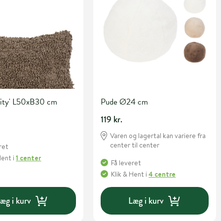
rity' L50xB30 cm
Pude Ø24 cm
119 kr.
Varen og lagertal kan variere fra
center til center
ret
Hent
i
1 center
Få leveret
Klik & Hent
i
4 centre
æg i kurv
Læg i kurv