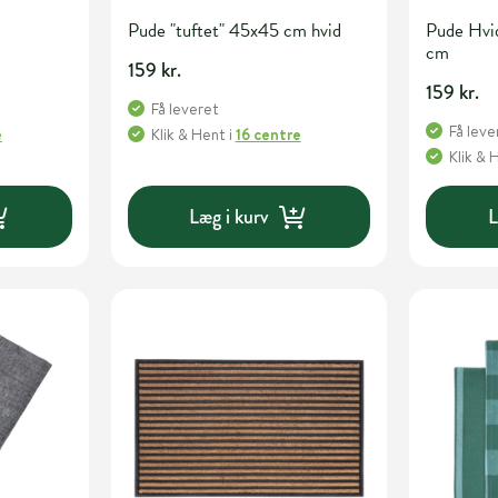
Pude "tuftet" 45x45 cm hvid
Pude Hvi
cm
159 kr.
159 kr.
Få leveret
Få leve
e
Klik & Hent
i
16 centre
Klik & 
Læg i kurv
L