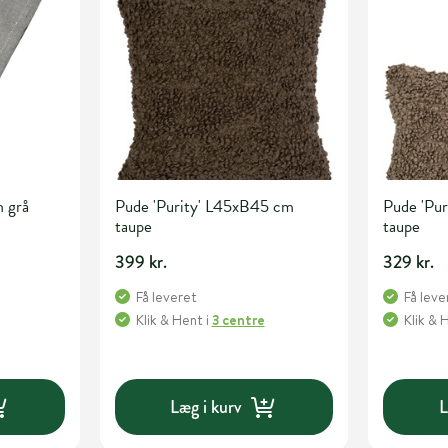
 grå
Pude 'Purity' L45xB45 cm
Pude 'Pu
taupe
taupe
399 kr.
329 kr.
Få leveret
Få leve
Klik & Hent
i
3 centre
Klik & 
Læg i kurv
L