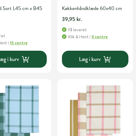
d Sort L45 cm x B45
Køkkenhåndklæde 60x40 cm
39,95 kr.
Få leveret
ret
Klik & Hent
i
9 centre
Hent
i
16 centre
æg i kurv
Læg i kurv