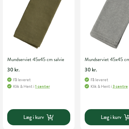
Mundserviet 45x45 cm salvie
Mundserviet 45x45 cm
30 kr.
30 kr.
Få leveret
Få leveret
Klik & Hent
i
1 center
Klik & Hent
i
3 centre
Læg i kurv
Læg i kurv