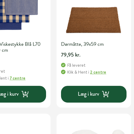
Viskestykke Blå L70
Dørmåtte, 39x59 cm
0 cm
79,95 kr.
Få leveret
ret
Klik & Hent
i
2 centre
Hent
i
7 centre
æg i kurv
Læg i kurv