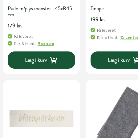
Pude m/plys mønster L45xB45
Tæppe
cm
199 kr.
179 kr.
Få leveret
Få leveret
Klik & Hent
i
15 centr
Klik & Hent
i
9 centre
Læg i kurv
Læg i kurv