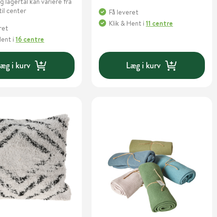
g lagertal kan variere fra
til center
Få leveret
Klik & Hent
i
11 centre
ret
Hent
i
16 centre
æg i kurv
Læg i kurv