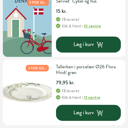
Serviet "Cykel og hus"
3 FOR 30,-
15 kr.
Få leveret
Klik & Hent
i
10 centre
Læg i kurv
Tallerken i porcelæn Ø26 Flora
2 FOR 120,-
Hvid/ grøn
79,95 kr.
Få leveret
Klik & Hent
i
13 centre
Læg i kurv