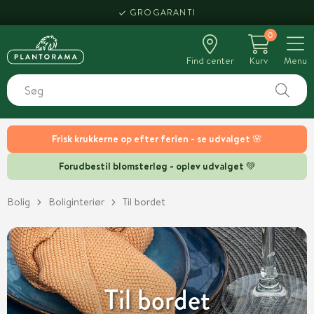
HENT SAMME DAG
0
Find center
Kurv
Menu
Frisk krukkerne op efter ferien - se udvalget 🌸
Forudbestil blomsterløg - oplev udvalget 💚
Bolig
Boliginteriør
Til bordet
Til bordet