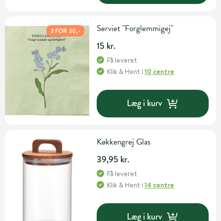
Serviet "Forglemmigej"
3 FOR 30,-
15 kr.
Få leveret
Klik & Hent
i
10 centre
Læg i kurv
Køkkengrej Glas
39,95 kr.
Få leveret
Klik & Hent
i
14 centre
Læg i kurv