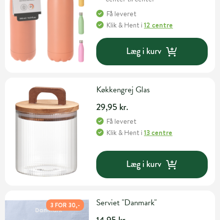
Få leveret
Klik & Hent
i
12 centre
Læg i kurv
Køkkengrej Glas
29,95 kr.
Få leveret
Klik & Hent
i
13 centre
Læg i kurv
Serviet "Danmark"
3 FOR 30,-
14,95 kr.