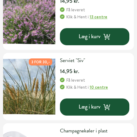
14,95 kr.
Få leveret
Klik & Hent
i
13 centre
Læg i kurv
Serviet "Siv"
3 FOR 30,-
14,95 kr.
Få leveret
Klik & Hent
i
10 centre
Læg i kurv
Champagnekøler i plast