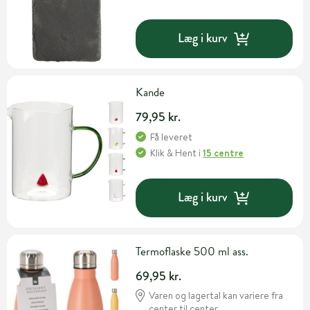
Læg i kurv
Kande
79,95 kr.
Få leveret
Klik & Hent
i
15 centre
Læg i kurv
Termoflaske 500 ml ass.
69,95 kr.
Varen og lagertal kan variere fra
center til center