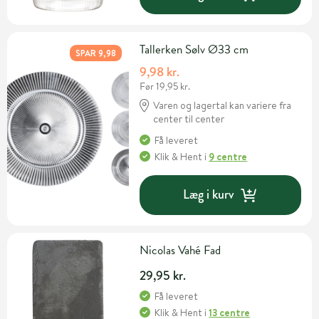
Tallerken Sølv Ø33 cm
SPAR 9,98
9,98 kr.
Før 19,95 kr.
Varen og lagertal kan variere fra
center til center
Få leveret
Klik & Hent
i
9 centre
Læg i kurv
Nicolas Vahé Fad
29,95 kr.
Få leveret
Klik & Hent
i
13 centre