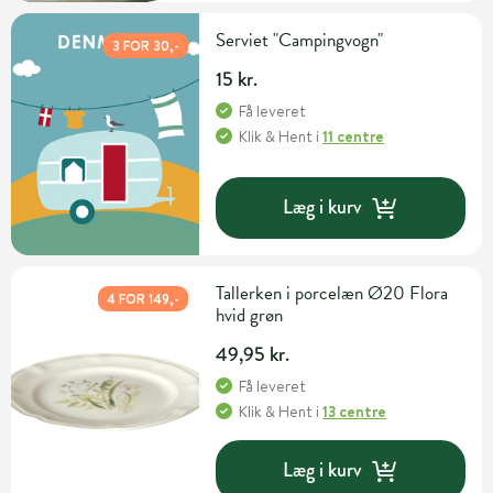
Serviet "Campingvogn"
3 FOR 30,-
15 kr.
Få leveret
Klik & Hent
i
11 centre
Læg i kurv
Tallerken i porcelæn Ø20 Flora
4 FOR 149,-
hvid grøn
49,95 kr.
Få leveret
Klik & Hent
i
13 centre
Læg i kurv