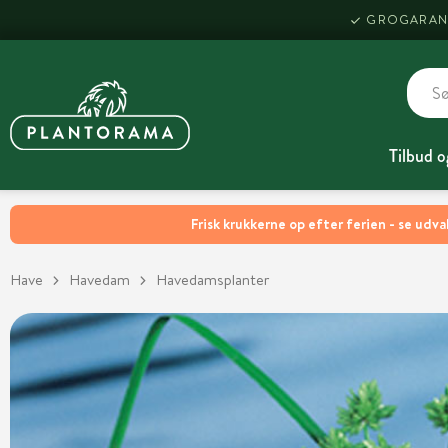
GROGARAN
Tilbud o
Frisk krukkerne op efter ferien - se udva
Have
Havedam
Havedamsplanter