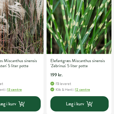
s Miscanthus sinensis
Elefantgræs Miscanthus sinensis
ten' 5 liter potte
'Zebrinus' 5 liter potte
199 kr.
ret
Få leveret
Hent
i
13 centre
Klik & Hent
i
12 centre
æg i kurv
Læg i kurv