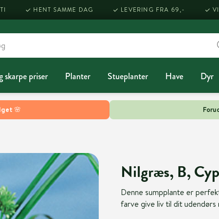
TI
HENT SAMME DAG
LEVERING FRA 69,-
V
g skarpe priser
Planter
Stueplanter
Have
Dyr
lget 🌸
Forud
Nilgræs, B, Cyp
Denne sumpplante er perfekt 
farve give liv til dit udendørs