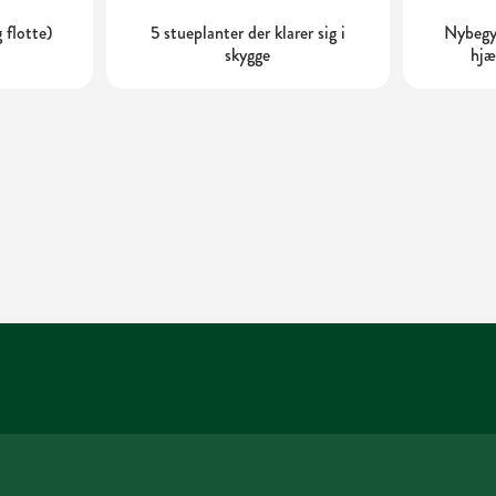
 flotte)
5 stueplanter der klarer sig i
Nybegyn
skygge
hjæ