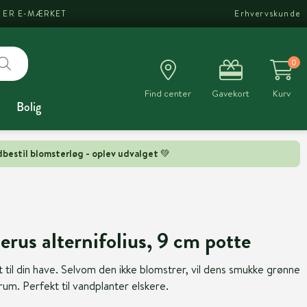
I ER E-MÆRKET
Erhvervskunde
0
Find center
Gavekort
Kurv
Bolig
bestil blomsterløg - oplev udvalget 💚
erus alternifolius, 9 cm potte
til din have. Selvom den ikke blomstrer, vil dens smukke grønne
 rum. Perfekt til vandplanter elskere.