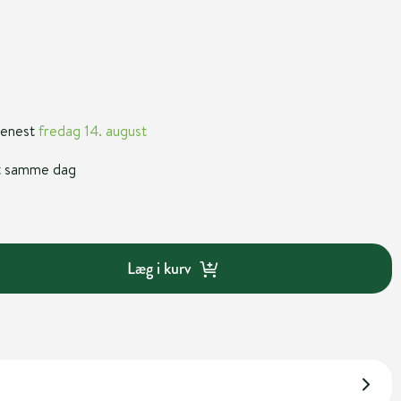
 senest
fredag 14. august
nt samme dag
Læg i kurv