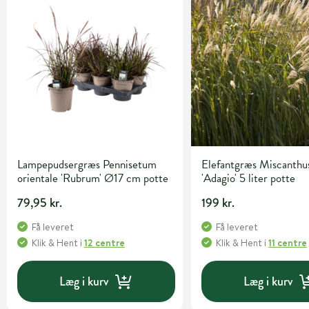
Lampepudsergræs Pennisetum
Elefantgræs Miscanthus
orientale 'Rubrum' Ø17 cm potte
'Adagio' 5 liter potte
79,95 kr.
199 kr.
Få leveret
Få leveret
Klik & Hent
i
12 centre
Klik & Hent
i
11 centre
Læg i kurv
Læg i kurv