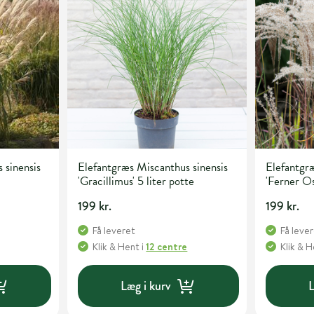
 sinensis
Elefantgræs Miscanthus sinensis
Elefantgræ
'Gracillimus' 5 liter potte
'Ferner Os
199 kr.
199 kr.
Få leveret
Få leve
Klik & Hent
i
12 centre
Klik & 
Læg i kurv
L