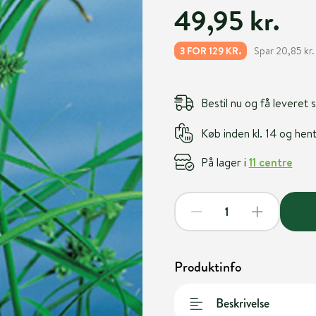
49,95 kr.
Spar 20,85 kr.
3 FOR 129 KR.
Bestil nu og få leveret
Køb inden kl. 14 og he
På lager i
11 centre
Produktinfo
Beskrivelse