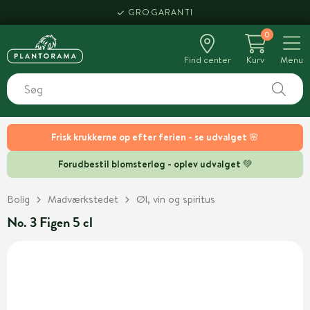
GROGARANTI
0
Find center
Kurv
Menu
Frisk krukkerne op efter ferien - se udvalget 🌸
Forudbestil blomsterløg - oplev udvalget 💚
Bolig
Madværkstedet
Øl, vin og spiritus
No. 3 Figen 5 cl