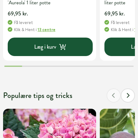
'Aureola' 1 liter potte
liter potte
69,95 kr.
69,95 kr.
Få leveret
Få leveret
Klik & Hent
i
13 centre
Klik & Hent
i
1
Læg i kurv
Læg
Populære tips og tricks