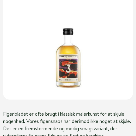
Figenbladet er ofte brugt i klassisk malerkunst for at skjule
nøgenhed. Vores figensnaps har derimod ikke noget at skjule.
Det er en fremstormende og modig smagsvariant, der
viderefører frugtens fyldige og fugtige karakter.