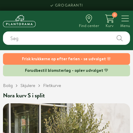
GROGARANTI
0
Find center
Kurv
Menu
Frisk krukkerne op efter ferien - se udvalget 🌸
Forudbestil blomsterløg - oplev udvalget 💚
Bolig
Skjulere
Fletkurve
Nora kurv S i split