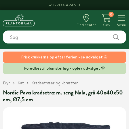
GROGARANTI
0
Find center
Kurv
Menu
Frisk krukkerne op efter ferien - se udvalget 🌸
Forudbestil blomsterløg - oplev udvalget 💚
Dyr
Kat
Kradsetræer og -brætter
Nordic Paws kradsetræ m. seng Nala, grå 40x40x50
cm, Ø7,5 cm