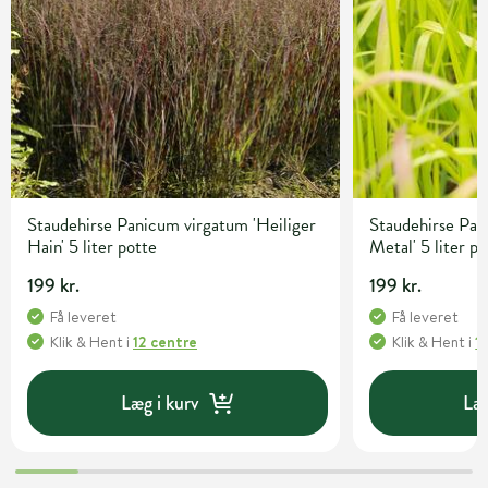
Staudehirse Panicum virgatum 'Heiliger
Staudehirse Pan
Hain' 5 liter potte
Metal' 5 liter p
199 kr.
199 kr.
Få leveret
Få leveret
Klik & Hent
i
12 centre
Klik & Hent
i
1
Læg i kurv
Læg