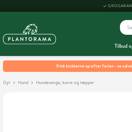
GROGARAN
Tilbud o
Frisk krukkerne op efter ferien - se udva
Dyr
Hund
Hundesenge, kurve og tæpper