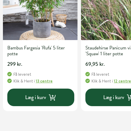
Bambus Fargesia 'Rufa' 5 liter
Staudehirse Panicum v
potte
'Squaw' 1 liter potte
299 kr.
69,95 kr.
Få leveret
Få leveret
Klik & Hent
i
13 centre
Klik & Hent
i
12 centr
Læg i kurv
Læg i kurv