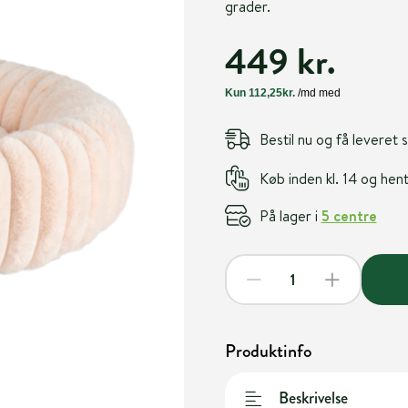
grader.
449 kr.
Bestil nu og få leveret
Køb inden kl. 14 og he
På lager i
5 centre
Produktinfo
Beskrivelse