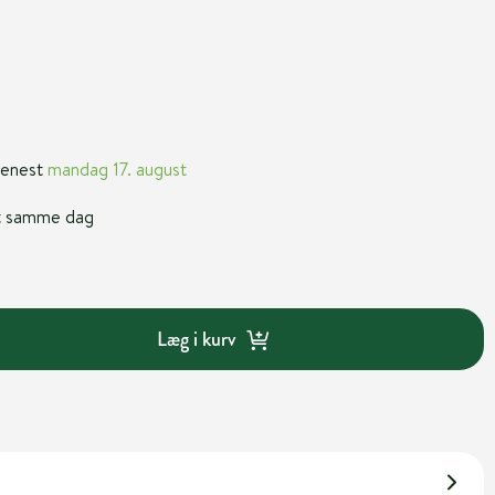
 senest
mandag 17. august
nt samme dag
Læg i kurv