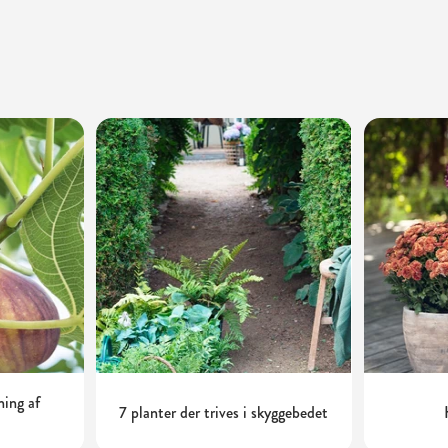
ning af
7 planter der trives i skyggebedet