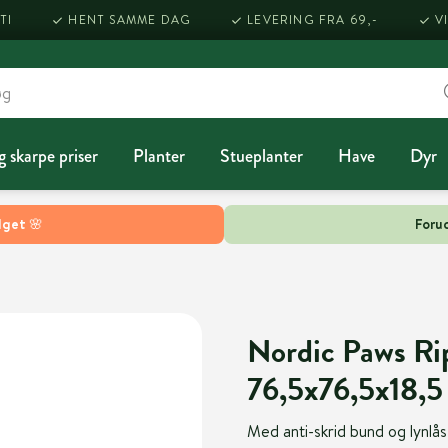
TI
HENT SAMME DAG
LEVERING FRA 69,-
V
g skarpe priser
Planter
Stueplanter
Have
Dyr
lget 🌸
Forud
Nordic Paws Ri
76,5x76,5x18,5
Med anti-skrid bund og lynlå