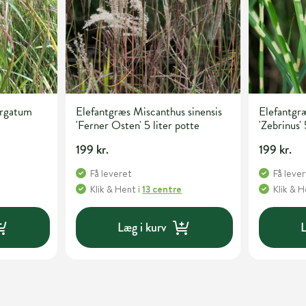
irgatum
Elefantgræs Miscanthus sinensis
Elefantgræ
'Ferner Osten' 5 liter potte
'Zebrinus' 
199 kr.
199 kr.
Få leveret
Få leve
e
Klik & Hent
i
13 centre
Klik & 
Læg i kurv
L