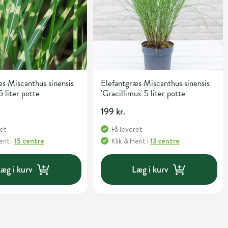
s Miscanthus sinensis
Elefantgræs Miscanthus sinensis
5 liter potte
'Gracillimus' 5 liter potte
199 kr.
ret
Få leveret
Hent
i
15 centre
Klik & Hent
i
13 centre
æg i kurv
Læg i kurv