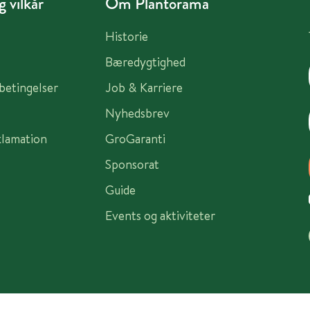
 vilkår
Om Plantorama
Historie
Bæredygtighed
sbetingelser
Job & Karriere
Nyhedsbrev
klamation
GroGaranti
Sponsorat
Guide
Events og aktiviteter