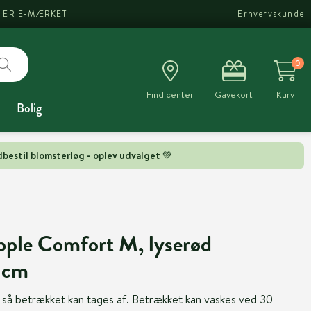
I ER E-MÆRKET
Erhvervskunde
0
Find center
Gavekort
Kurv
Bolig
bestil blomsterløg - oplev udvalget 💚
pple Comfort M, lyserød
 cm
s så betrækket kan tages af. Betrækket kan vaskes ved 30