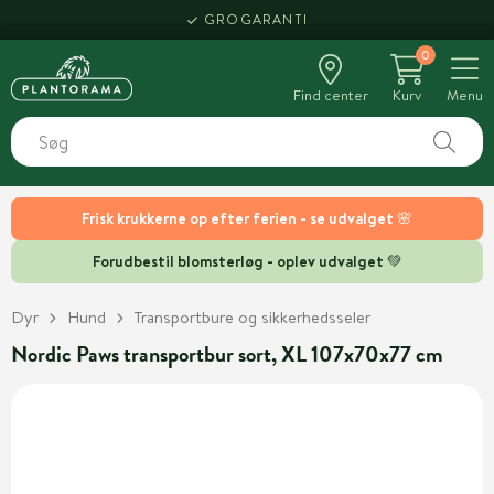
GROGARANTI
0
Find center
Kurv
Menu
Frisk krukkerne op efter ferien - se udvalget 🌸
Forudbestil blomsterløg - oplev udvalget 💚
Dyr
Hund
Transportbure og sikkerhedsseler
Nordic Paws transportbur sort, XL 107x70x77 cm