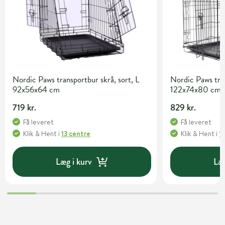
Nordic Paws transportbur skrå, sort, L
Nordic Paws tra
92x56x64 cm
122x74x80 cm
719 kr.
829 kr.
Få leveret
Få leveret
Klik & Hent
i
13 centre
Klik & Hent
i
1
Læg i kurv
Læg