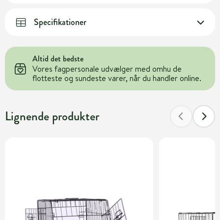
Specifikationer
Altid det bedste
Vores fagpersonale udvælger med omhu de
flotteste og sundeste varer, når du handler online.
Lignende produkter