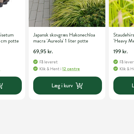
isetum
Japansk skovgræs Hakonechloa
Staudehir
 cm potte
macra 'Aureola' 1 liter potte
'Heavy Met
69,95 kr.
199 kr.
Få leveret
Få leve
e
Klik & Hent
i
12 centre
Klik & 
Læg i kurv
L