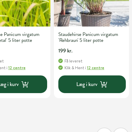
se Panicum virgatum
Staudehirse Panicum virgatum
al' 5 liter potte
'Rehbraun' 5 liter potte
199 kr.
ret
Få leveret
Hent
i
12 centre
Klik & Hent
i
12 centre
æg i kurv
Læg i kurv