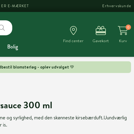
I ER E-MÆRKET
Erhvervskunde
0
Find center
Gavekort
Kurv
Bolig
bestil blomsterløg - oplev udvalget 💚
rsauce 300 ml
dme og syrlighed, med den skønneste kirsebærduft.Uundværlig
 is.