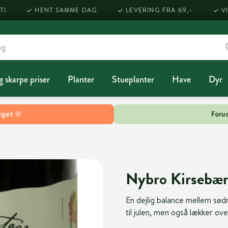
TI
HENT SAMME DAG
LEVERING FRA 69,-
V
g skarpe priser
Planter
Stueplanter
Have
Dyr
lget 🌸
Forud
Nybro Kirsebæ
En dejlig balance mellem sø
til julen, men også lækker over