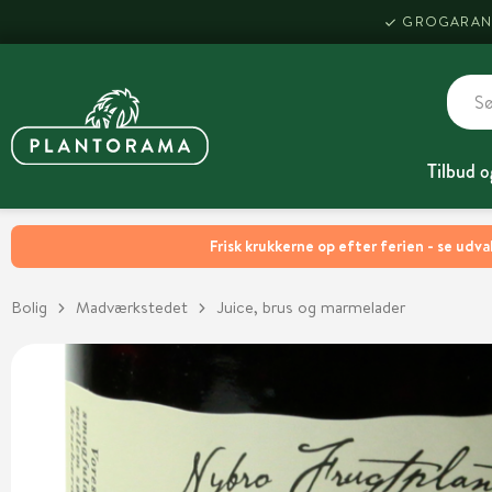
GROGARAN
Tilbud o
Frisk krukkerne op efter ferien - se udva
Bolig
Madværkstedet
Juice, brus og marmelader