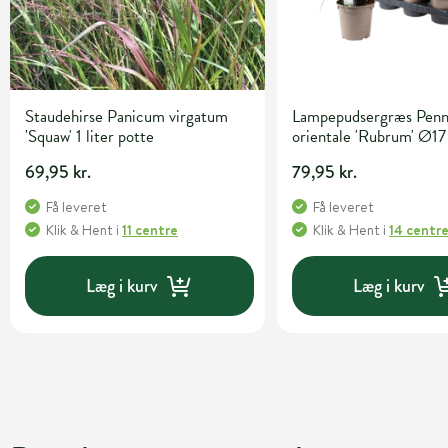
Staudehirse Panicum virgatum
Lampepudsergræs Penn
'Squaw' 1 liter potte
orientale 'Rubrum' Ø17
69,95 kr.
79,95 kr.
Få leveret
Få leveret
Klik & Hent
i
11 centre
Klik & Hent
i
14 centr
Læg i kurv
Læg i kurv