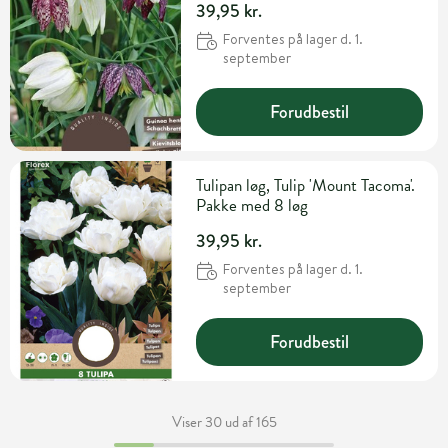
39,95 kr.
Forventes på lager d. 1.
september
Forudbestil
Tulipan løg, Tulip 'Mount Tacoma'.
Pakke med 8 løg
39,95 kr.
Forventes på lager d. 1.
september
Forudbestil
Viser 30 ud af 165