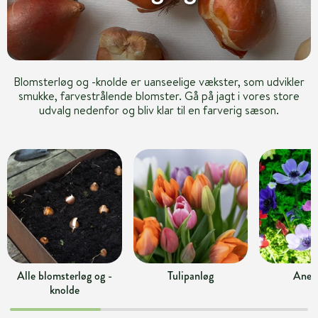
Blomsterløg og -knolde er uanseelige vækster, som udvikler
smukke, farvestrålende blomster. Gå på jagt i vores store
udvalg nedenfor og bliv klar til en farverig sæson.
Alle blomsterløg og -
Tulipanløg
Anem
knolde