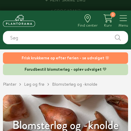
HENT SAMME DAG
0
Find center
Kurv
Menu
Frisk krukkerne op efter ferien - se udvalget 🌸
Forudbestil blomsterløg - oplev udvalget 💚
Planter
Løg og frø
Blomsterløg og -knolde
Blomsterløg og -knolde