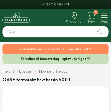
GROGARANTI
0
Find center
Kurv
Menu
Frisk krukkerne op efter ferien - se udvalget 🌸
Forudbestil blomsterløg - oplev udvalget 💚
Have
Havedam
Tilbehør til havedam
OASE formstøbt havebassin 500 L