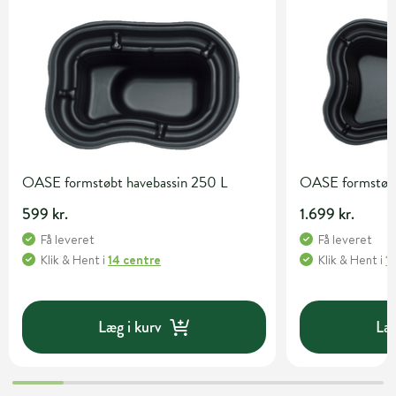
OASE formstøbt havebassin 250 L
OASE formstøbt
599 kr.
1.699 kr.
Få leveret
Få leveret
Klik & Hent
i
14 centre
Klik & Hent
i
1
Læg i kurv
Læg