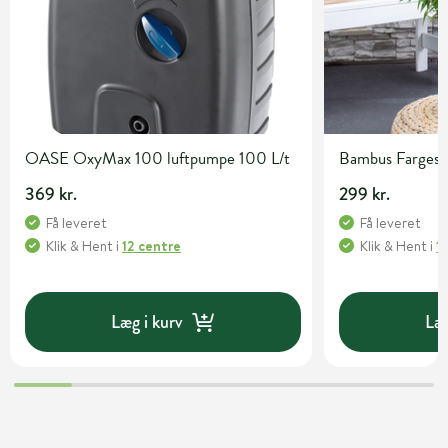
OASE OxyMax 100 luftpumpe 100 L/t
Bambus Fargesia 
369 kr.
299 kr.
Få leveret
Få leveret
Klik & Hent
i
12 centre
Klik & Hent
i
1
Læg i kurv
Læg