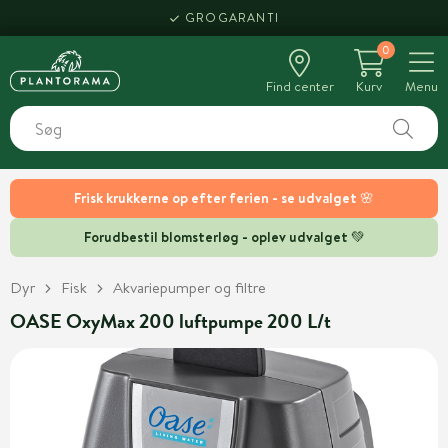
GROGARANTI
0
Find center
Kurv
Menu
Frisk krukkerne op efter ferien - se udvalget 🌸
Forudbestil blomsterløg - oplev udvalget 💚
Dyr
Fisk
Akvariepumper og filtre
OASE OxyMax 200 luftpumpe 200 L/t