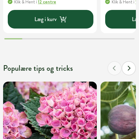
Klik & Hent
i
12 centre
Klik & Hent
i
1
Læg i kurv
Læg
Populære tips og tricks