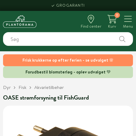
GROGARANTI
0
Find center
Kurv
Menu
Frisk krukkerne op efter ferien - se udvalget 🌸
Forudbestil blomsterløg - oplev udvalget 💚
Dyr
Fisk
Akvarietilbehør
OASE strømforsyning til FishGuard