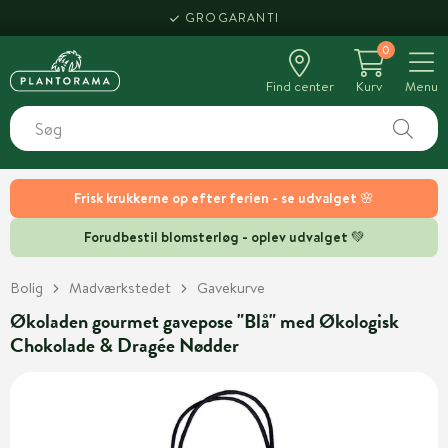
GROGARANTI
0
Find center
Kurv
Menu
Frisk krukkerne op efter ferien - se udvalget 🌸
Forudbestil blomsterløg - oplev udvalget 💚
Bolig
Madværkstedet
Gavekurve
Økoladen gourmet gavepose "Blå" med Økologisk
Chokolade & Dragée Nødder