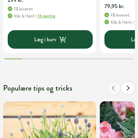
299 kr.
79,95 kr.
Få leveret
Få leveret
Klik & Hent
i
13 centre
Klik & Hent
i
1
Læg i kurv
Læg
Populære tips og tricks