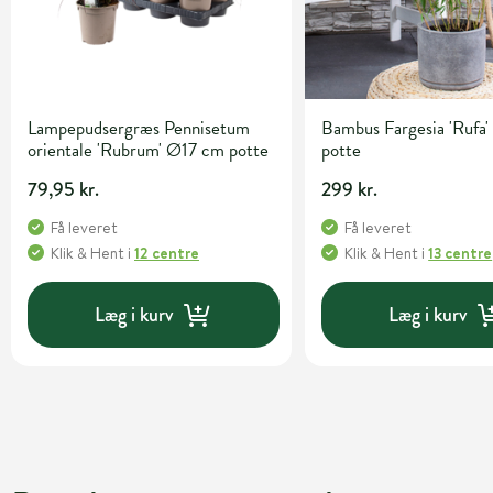
Lampepudsergræs Pennisetum
Bambus Fargesia 'Rufa' 
orientale 'Rubrum' Ø17 cm potte
potte
79,95 kr.
299 kr.
Få leveret
Få leveret
Klik & Hent
i
12 centre
Klik & Hent
i
13 centre
Læg i kurv
Læg i kurv