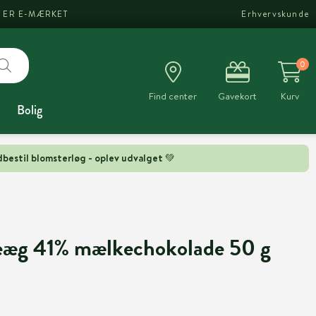
I ER E-MÆRKET
Erhvervskunde
0
Find center
Gavekort
Kurv
Bolig
bestil blomsterløg - oplev udvalget 💚
eæg 41% mælkechokolade 50 g