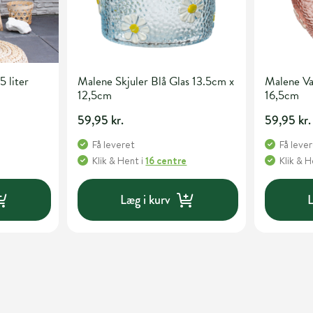
5 liter
Malene Skjuler Blå Glas 13.5cm x
Malene Va
12,5cm
16,5cm
59,95 kr.
59,95 kr.
Få leveret
Få leve
Klik & Hent
i
16 centre
Klik & 
Læg i kurv
L