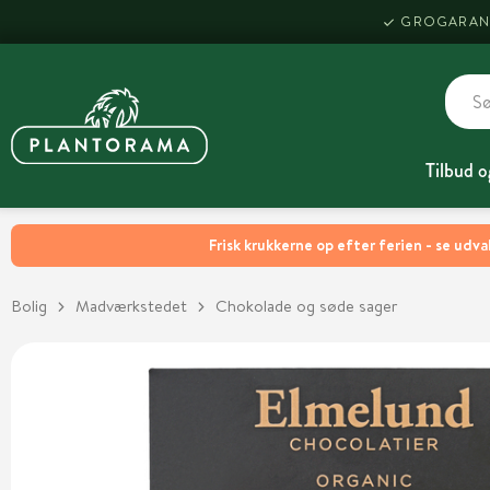
GROGARAN
Tilbud o
Frisk krukkerne op efter ferien - se udva
Bolig
Madværkstedet
Chokolade og søde sager