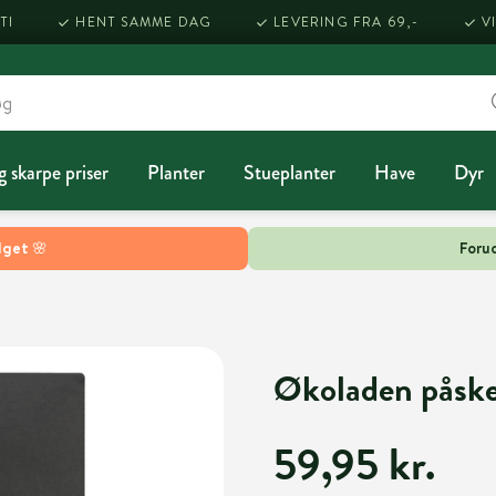
TI
HENT SAMME DAG
LEVERING FRA 69,-
V
g skarpe priser
Planter
Stueplanter
Have
Dyr
lget 🌸
Forud
Økoladen påsk
59,95 kr.