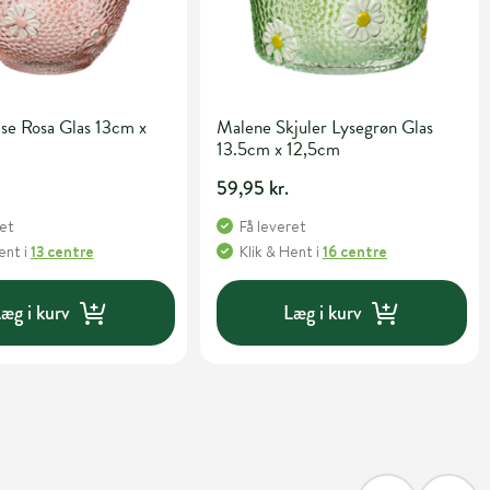
se Rosa Glas 13cm x
Malene Skjuler Lysegrøn Glas
13.5cm x 12,5cm
59,95 kr.
ret
Få leveret
Hent
i
13 centre
Klik & Hent
i
16 centre
æg i kurv
Læg i kurv