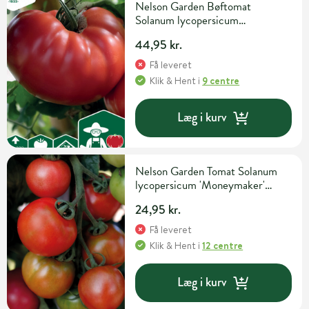
Nelson Garden Bøftomat
Solanum lycopersicum
'Gigantomo' F1 Grøntsagsfrø
44,95 kr.
Få leveret
Klik & Hent
i
9 centre
Læg i kurv
Nelson Garden Tomat Solanum
lycopersicum 'Moneymaker'
Grøntsagsfrø
24,95 kr.
Få leveret
Klik & Hent
i
12 centre
Læg i kurv