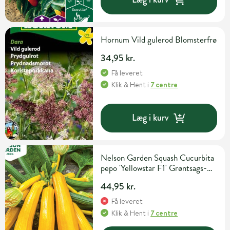
Hornum Vild gulerod Blomsterfrø
34,95 kr.
Få leveret
Klik & Hent
i
7 centre
Læg i kurv
Nelson Garden Squash Cucurbita
pepo 'Yellowstar F1' Grøntsags-
og urtefrø
44,95 kr.
Få leveret
Klik & Hent
i
7 centre