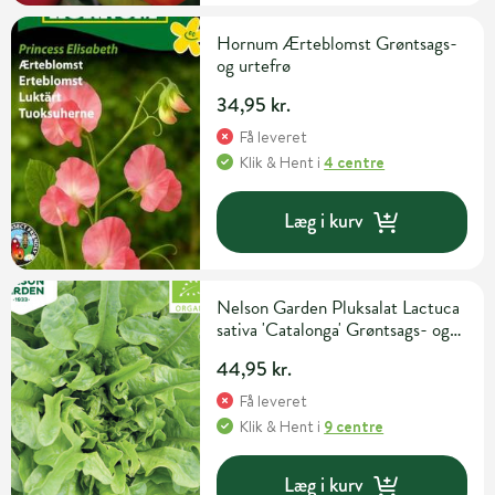
Hornum Ærteblomst Grøntsags-
og urtefrø
34,95 kr.
Få leveret
Klik & Hent
i
4 centre
Læg i kurv
Nelson Garden Pluksalat Lactuca
sativa 'Catalonga' Grøntsags- og
urtefrø
44,95 kr.
Få leveret
Klik & Hent
i
9 centre
Læg i kurv