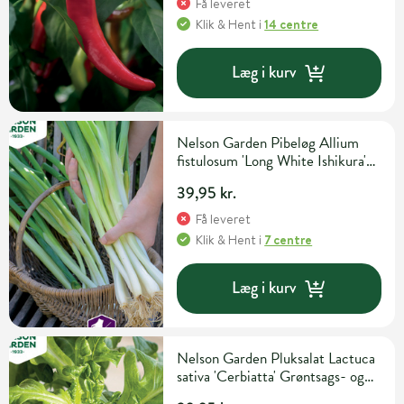
Få leveret
Klik & Hent
i
14 centre
Læg i kurv
Nelson Garden Pibeløg Allium
fistulosum 'Long White Ishikura'
Grøntsags- og urtefrø
39,95 kr.
Få leveret
Klik & Hent
i
7 centre
Læg i kurv
Nelson Garden Pluksalat Lactuca
sativa 'Cerbiatta' Grøntsags- og
urtefrø