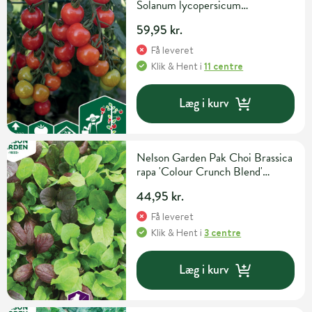
Solanum lycopersicum
'Rubylicious' F1 Grøntsagsfrø
59,95 kr.
Få leveret
Klik & Hent
i
11 centre
Læg i kurv
Nelson Garden Pak Choi Brassica
rapa 'Colour Crunch Blend'
Grøntsags- og urtefrø
44,95 kr.
Få leveret
Klik & Hent
i
3 centre
Læg i kurv