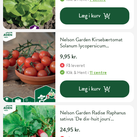
Læg i kurv
Nelson Garden Kirsebærtomat
Solanum lycopersicum
'Gartenperle' Grøntsagsfrø
9,95 kr.
Få leveret
Klik & Hent
i
11 centre
Læg i kurv
Nelson Garden Radise Raphanus
sativus 'De dix-huit jours'
Grøntsags- og urtefrø
24,95 kr.