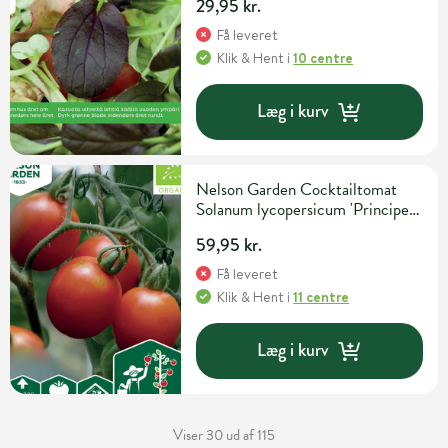
29,95 kr.
Få leveret
Klik & Hent
i
10 centre
Læg i kurv
Nelson Garden Cocktailtomat
Solanum lycopersicum 'Principe
Borghese' Grøntsagsfrø
59,95 kr.
Få leveret
Klik & Hent
i
11 centre
Læg i kurv
Viser 30 ud af 115