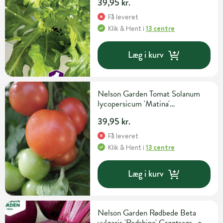
39,95 kr.
Få leveret
Klik & Hent
i
13 centre
Læg i kurv
Nelson Garden Tomat Solanum
lycopersicum 'Matina'
Grøntsagsfrø
39,95 kr.
Få leveret
Klik & Hent
i
13 centre
Læg i kurv
Nelson Garden Rødbede Beta
vulgaris 'Redshine' Grøntsags- og