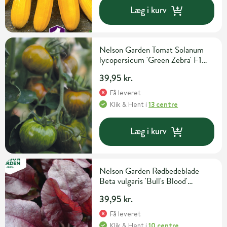
Læg i kurv
Nelson Garden Tomat Solanum
lycopersicum 'Green Zebra' F1
Grøntsagsfrø
39,95 kr.
Få leveret
Klik & Hent
i
13 centre
Læg i kurv
Nelson Garden Rødbedeblade
Beta vulgaris 'Bull's Blood'
Grøntsags- og urtefrø
39,95 kr.
Få leveret
Klik & Hent
i
10 centre