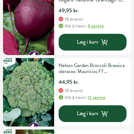
urtefrø
49,95 kr.
Få leveret
Klik & Hent
i
9 centre
Læg i kurv
Nelson Garden Broccoli Brassica
oleracea 'Mauricius F1'
Grøntsags- og urtefrø
44,95 kr.
Få leveret
Klik & Hent
i
12 centre
Læg i kurv