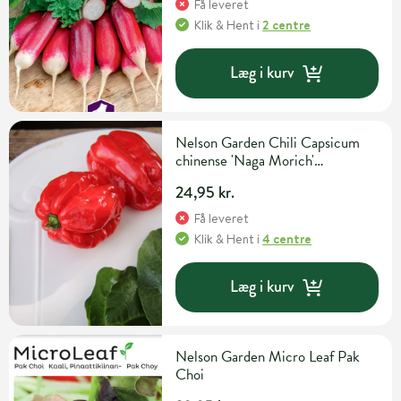
Få leveret
Klik & Hent
i
2 centre
Læg i kurv
Nelson Garden Chili Capsicum
chinense 'Naga Morich'
Grøntsagsfrø
24,95 kr.
Få leveret
Klik & Hent
i
4 centre
Læg i kurv
Nelson Garden Micro Leaf Pak
Choi