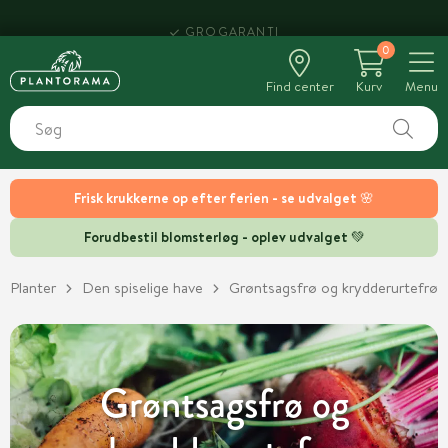
HENT SAMME DAG
0
Find center
Kurv
Menu
Frisk krukkerne op efter ferien - se udvalget 🌸
Forudbestil blomsterløg - oplev udvalget 💚
Planter
Den spiselige have
Grøntsagsfrø og krydderurtefrø
Grøntsagsfrø og