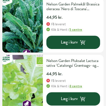
Nelson Garden Palmekål Brassica
oleracea 'Nero di Toscana'
Grøntsags- og urtefrø
44,95 kr.
Få leveret
Klik & Hent
i
5 centre
Læg i kurv
Nelson Garden Pluksalat Lactuca
sativa 'Catalonga' Grøntsags- og
urtefrø
44,95 kr.
Få leveret
Klik & Hent
i
8 centre
Læg i kurv