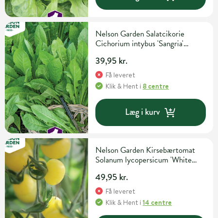
Nelson Garden Salatcikorie
Cichorium intybus 'Sangria'
Grøntsags- og urtefrø
39,95 kr.
Få leveret
Klik & Hent
i
8 centre
Læg i kurv
Nelson Garden Kirsebærtomat
Solanum lycopersicum 'White
Cherry' Grøntsagsfrø
49,95 kr.
Få leveret
Klik & Hent
i
14 centre