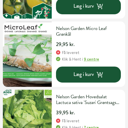
Læg i kurv
Nelson Garden Micro Leaf
Grønkål
29,95 kr.
Få leveret
Klik & Hent
i
9 centre
Læg i kurv
Nelson Garden Hovedsalat
Lactuca sativa 'Suzan' Grøntsags-
og urtefrø
39,95 kr.
Få leveret
Klik & Hent
i
7 centre