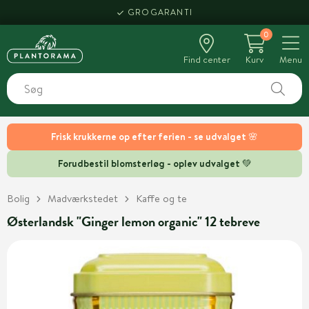
GROGARANTI
0
Find center
Kurv
Menu
Frisk krukkerne op efter ferien - se udvalget 🌸
Forudbestil blomsterløg - oplev udvalget 💚
Bolig
Madværkstedet
Kaffe og te
Østerlandsk "Ginger lemon organic" 12 tebreve