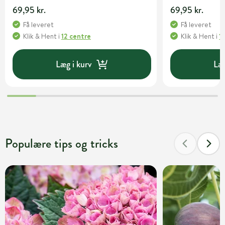
69,95 kr.
69,95 kr.
Få leveret
Få leveret
Klik & Hent
i
12 centre
Klik & Hent
i
1
Læg i kurv
Læg
Populære tips og tricks