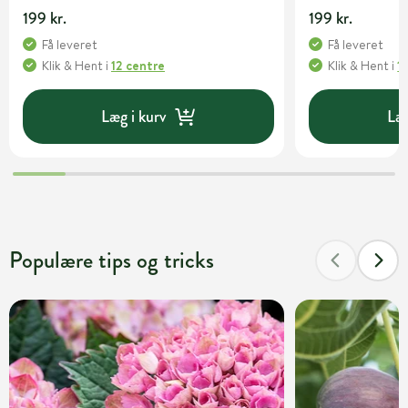
199 kr.
199 kr.
Få leveret
Få leveret
Klik & Hent
i
12 centre
Klik & Hent
i
1
Læg i kurv
Læg
Populære tips og tricks