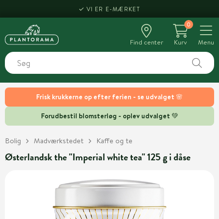
VI ER E-MÆRKET
0
Find center
Kurv
Menu
Frisk krukkerne op efter ferien - se udvalget 🌸
Forudbestil blomsterløg - oplev udvalget 💚
Bolig
Madværkstedet
Kaffe og te
Østerlandsk the "Imperial white tea" 125 g i dåse