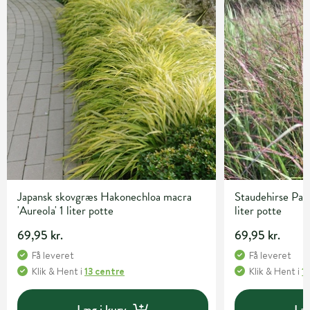
Japansk skovgræs Hakonechloa macra
Staudehirse Pan
'Aureola' 1 liter potte
liter potte
69,95 kr.
69,95 kr.
Få leveret
Få leveret
Klik & Hent
i
13 centre
Klik & Hent
i
1
Læg i kurv
Læg