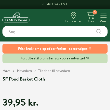
GROGARANTI
0
Find center
Kurv
Menu
Frisk krukkerne op efter ferien - se udvalget 🌸
Forudbestil blomsterløg - oplev udvalget 💚
Have
Havedam
Tilbehør til havedam
SF Pond Basket Cloth
39,95 kr.