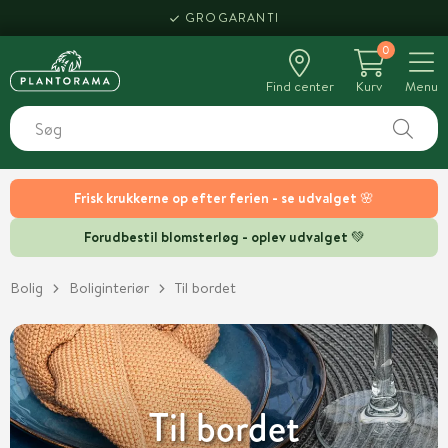
HENT SAMME DAG
0
Find center
Kurv
Menu
Frisk krukkerne op efter ferien - se udvalget 🌸
Forudbestil blomsterløg - oplev udvalget 💚
Bolig
Boliginteriør
Til bordet
Til bordet