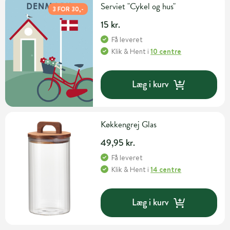
Serviet "Cykel og hus"
3 FOR 30,-
15 kr.
Få leveret
Klik & Hent
i
10 centre
Læg i kurv
Køkkengrej Glas
49,95 kr.
Få leveret
Klik & Hent
i
14 centre
Læg i kurv