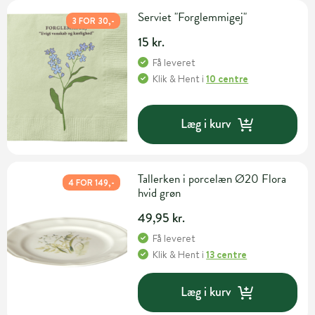
Serviet "Forglemmigej"
3 FOR 30,-
15 kr.
Få leveret
Klik & Hent
i
10 centre
Læg i kurv
Tallerken i porcelæn Ø20 Flora
4 FOR 149,-
hvid grøn
49,95 kr.
Få leveret
Klik & Hent
i
13 centre
Læg i kurv