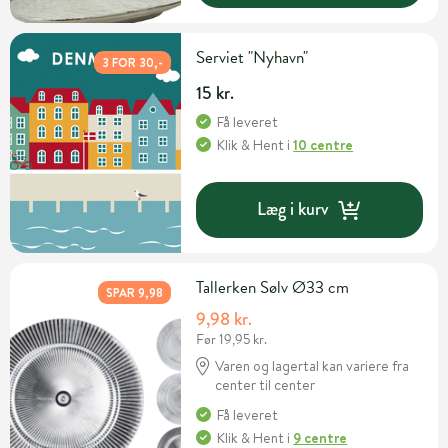
Serviet "Nyhavn"
3 FOR 30,-
15 kr.
Få leveret
Klik & Hent
i
10 centre
Læg i kurv
Tallerken Sølv Ø33 cm
SPAR 9,98
9,98 kr.
Før 19,95 kr.
Varen og lagertal kan variere fra
center til center
Få leveret
Klik & Hent
i
9 centre