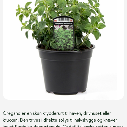
Oregano er en skøn krydderurt til haven, drivhuset eller
krukken. Den trives i direkte sollys til halvskygge og kræver
jævnt fugtig krydderurtemuld. God til italienske retter, supper