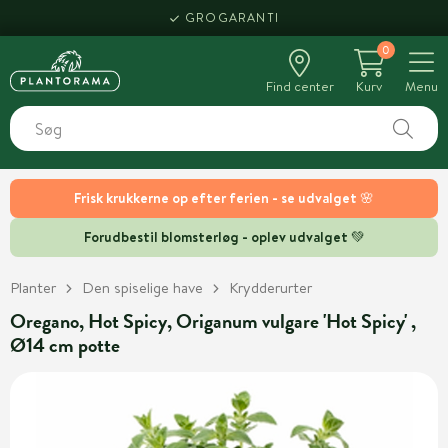
GROGARANTI
0
Find center
Kurv
Menu
Frisk krukkerne op efter ferien - se udvalget 🌸
Forudbestil blomsterløg - oplev udvalget 💚
Planter
Den spiselige have
Krydderurter
Oregano, Hot Spicy, Origanum vulgare 'Hot Spicy' ,
Ø14 cm potte