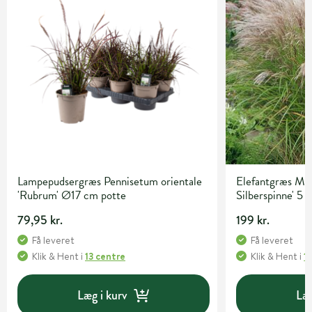
Lampepudsergræs Pennisetum orientale
Elefantgræs Misc
'Rubrum' Ø17 cm potte
Silberspinne' 5 l
79,95 kr.
199 kr.
Få leveret
Få leveret
Klik & Hent
i
13 centre
Klik & Hent
i
1
Læg i kurv
Læg