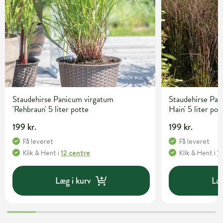
Staudehirse Panicum virgatum
Staudehirse Pan
'Rehbraun' 5 liter potte
Hain' 5 liter pot
199 kr.
199 kr.
Få leveret
Få leveret
Klik & Hent
i
12 centre
Klik & Hent
i
1
Læg i kurv
Læg