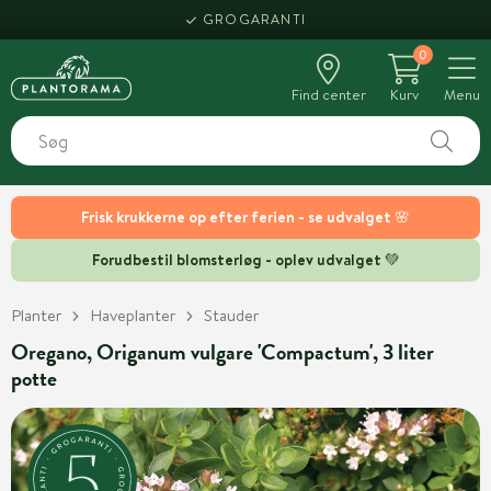
GROGARANTI
0
Find center
Kurv
Menu
Frisk krukkerne op efter ferien - se udvalget 🌸
Forudbestil blomsterløg - oplev udvalget 💚
Planter
Haveplanter
Stauder
Oregano, Origanum vulgare 'Compactum', 3 liter
potte