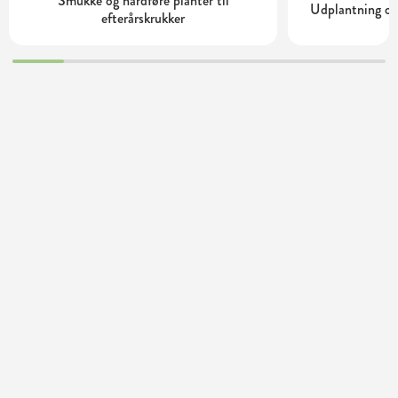
Smukke og hårdføre planter til
Udplantning og
efterårskrukker