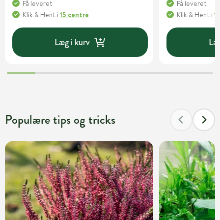
Få leveret
Få leveret
Klik & Hent
i
15 centre
Klik & Hent
i
1
Læg i kurv
Læg
Populære tips og tricks