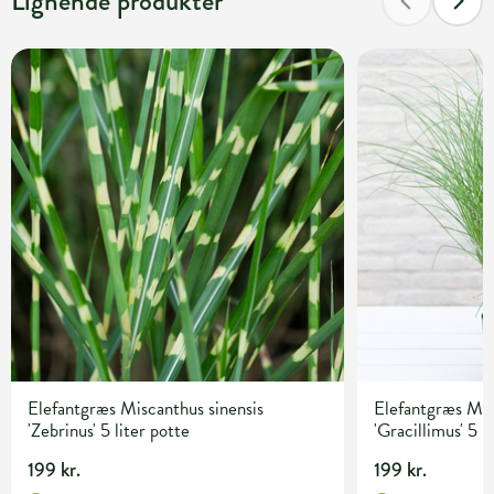
Lignende produkter
Elefantgræs Miscanthus sinensis
Elefantgræs Mis
'Zebrinus' 5 liter potte
'Gracillimus' 5 l
199 kr.
199 kr.