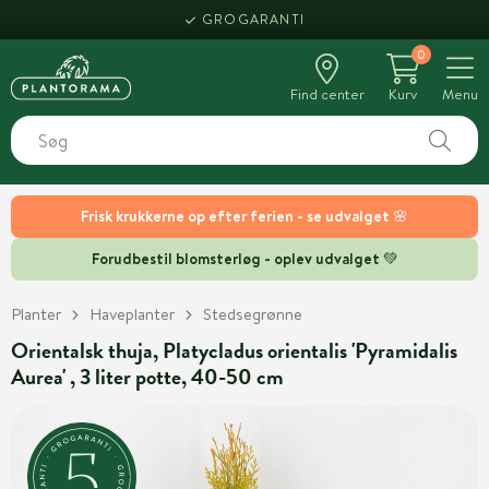
GROGARANTI
0
Find center
Kurv
Menu
Frisk krukkerne op efter ferien - se udvalget 🌸
Forudbestil blomsterløg - oplev udvalget 💚
Planter
Haveplanter
Stedsegrønne
Orientalsk thuja, Platycladus orientalis 'Pyramidalis
Aurea' , 3 liter potte, 40-50 cm