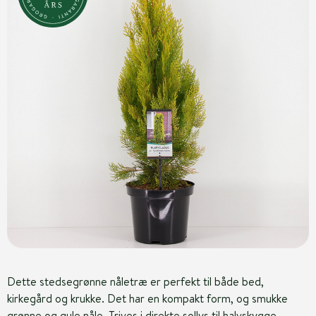
Dette stedsegrønne nåletræ er perfekt til både bed,
kirkegård og krukke. Det har en kompakt form, og smukke
grønne og gule nåle. Trives i direkte sollys til halvskygge.