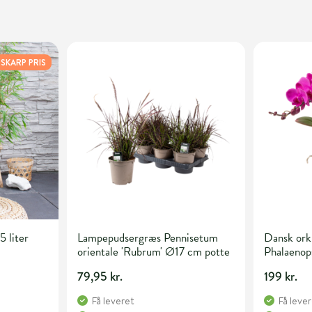
SKARP PRIS
5 liter
Lampepudsergræs Pennisetum
Dansk orki
orientale 'Rubrum' Ø17 cm potte
Phalaenop
potte
79,95 kr.
199 kr.
Få leveret
Få leve