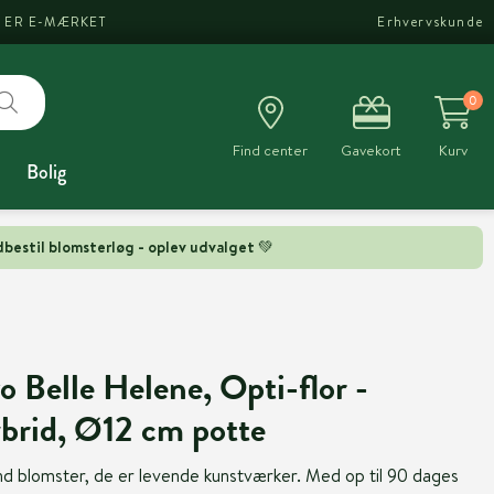
I ER E-MÆRKET
Erhvervskunde
0
Find center
Gavekort
Kurv
Bolig
bestil blomsterløg - oplev udvalget 💚
o Belle Helene, Opti-flor -
brid, Ø12 cm potte
nd blomster, de er levende kunstværker. Med op til 90 dages