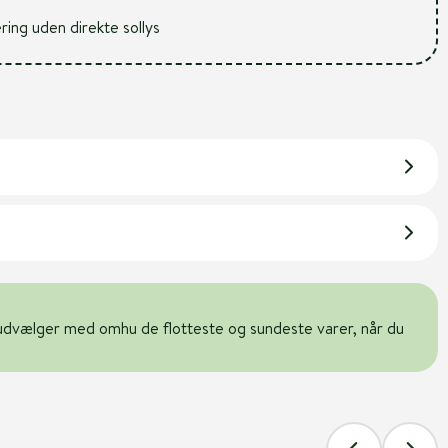
ering uden direkte sollys
udvælger med omhu de flotteste og sundeste varer, når du