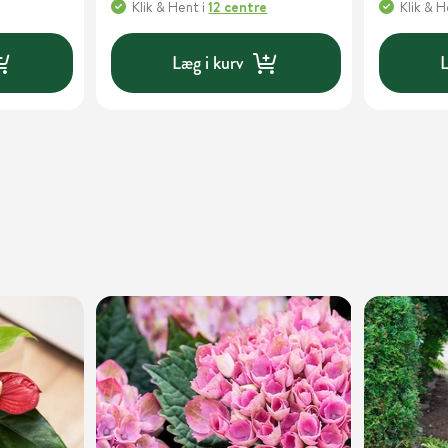
Klik & Hent
i
12 centre
Klik & 
Læg i kurv
L