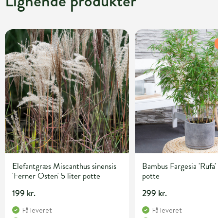
Lignende produkter
Elefantgræs Miscanthus sinensis
Bambus Fargesia 'Rufa' 
'Ferner Osten' 5 liter potte
potte
199 kr.
299 kr.
Få leveret
Få leveret