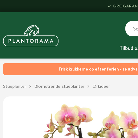
GROGARAN
Tilbud o
Frisk krukkerne op efter ferien - se udva
Stueplanter
Blomstrende stueplanter
Orkidéer