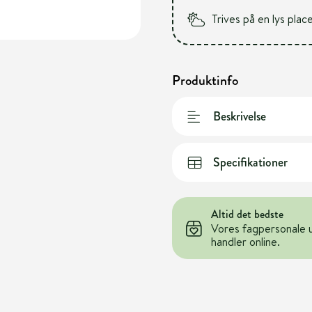
Trives på en lys plac
Produktinfo
Beskrivelse
Specifikationer
Altid det bedste
Vores fagpersonale 
handler online.