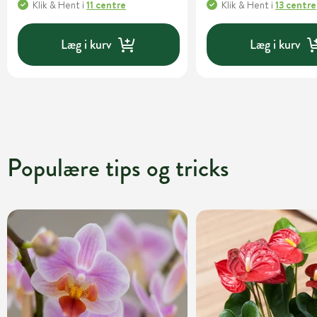
Klik & Hent
i
11 centre
Klik & Hent
i
13 centre
Læg i kurv
Læg i kurv
Populære tips og tricks