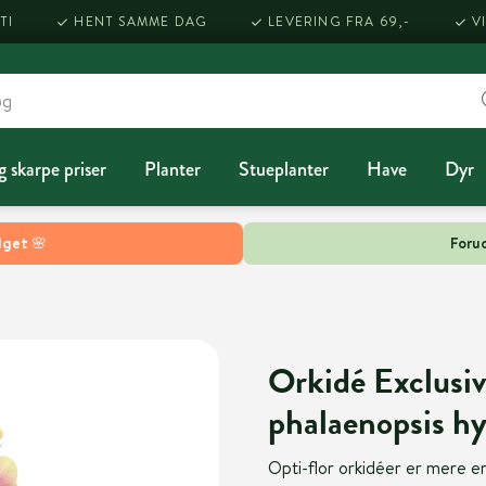
TI
HENT SAMME DAG
LEVERING FRA 69,-
V
g skarpe priser
Planter
Stueplanter
Have
Dyr
lget 🌸
Forud
Orkidé Exclusiv
phalaenopsis hy
Opti-flor orkidéer er mere e