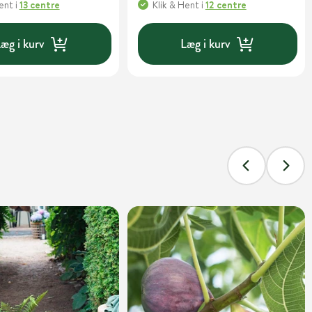
Hent
i
13 centre
Klik & Hent
i
12 centre
æg i kurv
Læg i kurv