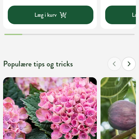
Læg i kurv
Læg
Populære tips og tricks