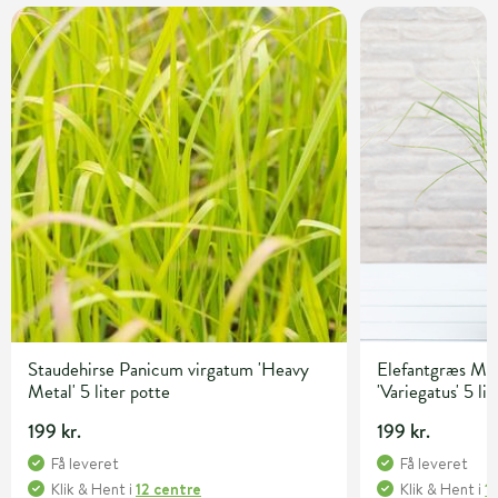
Staudehirse Panicum virgatum 'Heavy
Elefantgræs Mis
Metal' 5 liter potte
'Variegatus' 5 li
199 kr.
199 kr.
Få leveret
Få leveret
Klik & Hent
i
12 centre
Klik & Hent
i
1