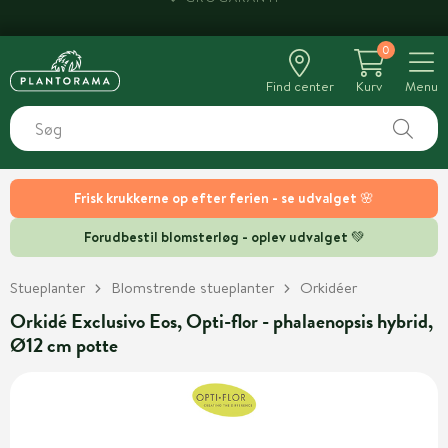
GROGARANTI
0
Find center
Kurv
Menu
Frisk krukkerne op efter ferien - se udvalget 🌸
Forudbestil blomsterløg - oplev udvalget 💚
Stueplanter
Blomstrende stueplanter
Orkidéer
Orkidé Exclusivo Eos, Opti-flor - phalaenopsis hybrid,
Ø12 cm potte