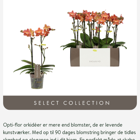
Opti-flor orkidéer er mere end blomster, de er levende
kunstværker. Med op til 90 dages blomstring bringer de tidløs
skønhed og elegance ind i dit hjem. En perfekt måde at skabe