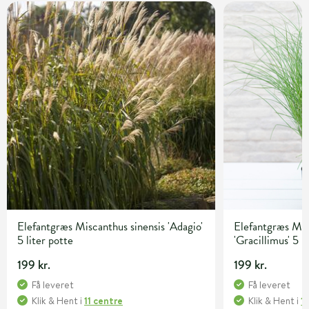
Elefantgræs Miscanthus sinensis 'Adagio'
Elefantgræs Mis
5 liter potte
'Gracillimus' 5 l
199 kr.
199 kr.
Få leveret
Få leveret
Klik & Hent
i
11 centre
Klik & Hent
i
1