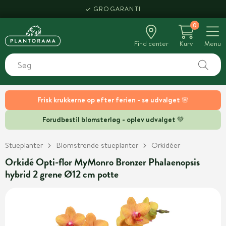
GROGARANTI
0
Find center
Kurv
Menu
Frisk krukkerne op efter ferien - se udvalget 🌸
Forudbestil blomsterløg - oplev udvalget 💚
Stueplanter
Blomstrende stueplanter
Orkidéer
Orkidé Opti-flor MyMonro Bronzer Phalaenopsis
hybrid 2 grene Ø12 cm potte