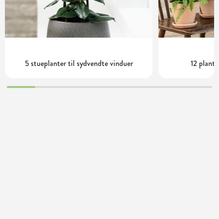
5 stueplanter til sydvendte vinduer
12 plante