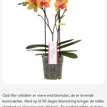
Opti-flor orkidéer er mere end blomster, de er levende
kunstværker. Med op til 90 dages blomstring bringer de tidløs
skønhed og elegance ind i dit hjem. En perfekt måde at skabe