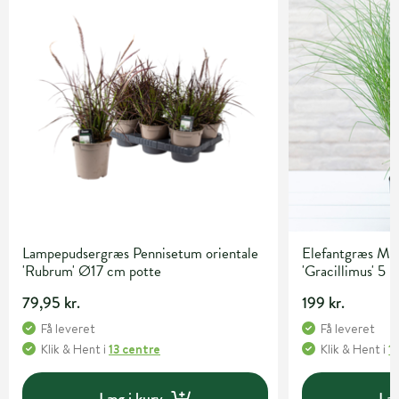
Lampepudsergræs Pennisetum orientale
Elefantgræs Mis
'Rubrum' Ø17 cm potte
'Gracillimus' 5 l
79,95 kr.
199 kr.
Få leveret
Få leveret
Klik & Hent
i
13 centre
Klik & Hent
i
1
Læg i kurv
Læg