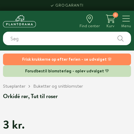
GROGARANTI
0
Find center
Kurv
Menu
Frisk krukkerne op efter ferien - se udvalget 🌸
Forudbestil blomsterløg - oplev udvalget 💚
Stueplanter
Buketter og snitblomster
Orkidé rør, Tut til roser
3 kr.