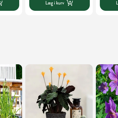
Læg i kurv
L