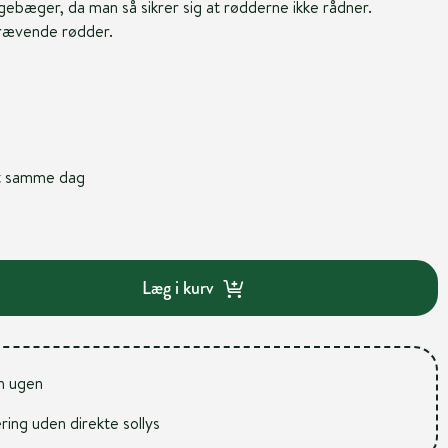
ebæger, da man så sikrer sig at rødderne ikke rådner.
krævende rødder.
nt samme dag
Læg i kurv
m ugen
ering uden direkte sollys