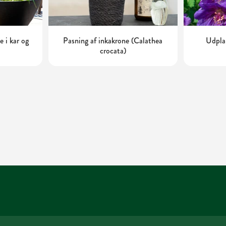
 i kar og
Pasning af inkakrone (Calathea
Udplan
crocata)