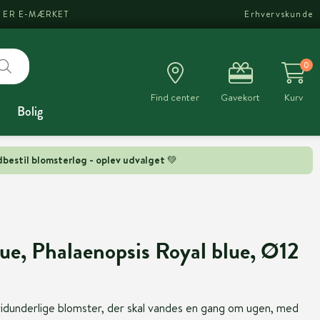
I ER E-MÆRKET
Erhvervskunde
0
Find center
Gavekort
Kurv
Bolig
bestil blomsterløg - oplev udvalget 💚
ue, Phalaenopsis Royal blue, Ø12
idunderlige blomster, der skal vandes en gang om ugen, med