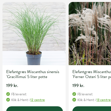
Elefantgræs Miscanthus sinensis
Elefantgræs Miscanthus
'Gracillimus' 5 liter potte
'Ferner Osten' 5 liter p
199 kr.
199 kr.
Få leveret
Få leveret
Klik & Hent
i
12 centre
Klik & Hent
i
13 centre