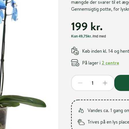
mængde der svarer til et ægg
Gennemsigtig potte, for lys
199 kr.
Køb inden kl. 14 og he
På lager i
2 centre
Vandes ca. 1 gang o
Trives på en lys plac