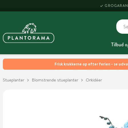
GROGARAN
Tilbud o
Frisk krukkerne op efter ferien - se udva
Stueplanter
Blomstrende stueplanter
Orkidéer