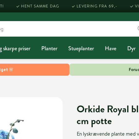
TI
HENT SAMME DAG
LEVERING FRA 69,-
V
g skarpe priser
Planter
Stueplanter
Have
Dyr
lget 🌸
Forud
Orkide Royal bl
cm potte
En lyskrævende plante med v