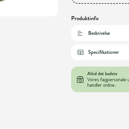
Produktinfo
Beskrivelse
Specifikationer
Altid det bedste
Vores fagpersonale 
handler online.