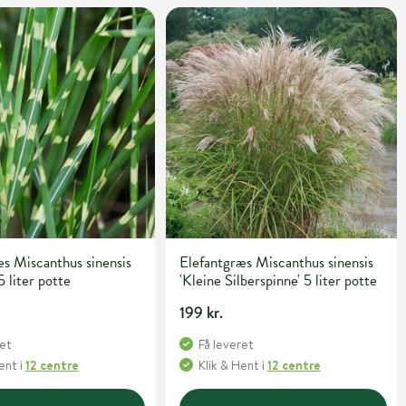
s Miscanthus sinensis
Elefantgræs Miscanthus sinensis
5 liter potte
'Kleine Silberspinne' 5 liter potte
199 kr.
ret
Få leveret
Hent
i
12 centre
Klik & Hent
i
12 centre