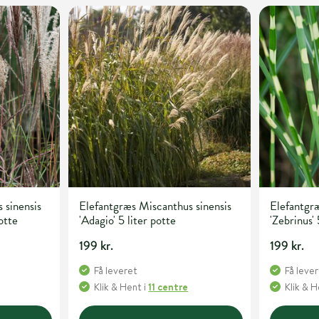
 sinensis
Elefantgræs Miscanthus sinensis
Elefantgræ
otte
'Adagio' 5 liter potte
'Zebrinus' 
199 kr.
199 kr.
Få leveret
Få leve
Klik & Hent
i
11 centre
Klik & 