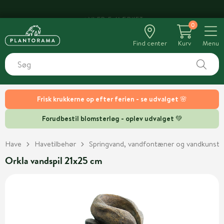
0
Find center
Kurv
Menu
Frisk krukkerne op efter ferien - se udvalget 🌸
Forudbestil blomsterløg - oplev udvalget 💚
Have
Havetilbehør
Springvand, vandfontæner og vandkunst
Orkla vandspil 21x25 cm