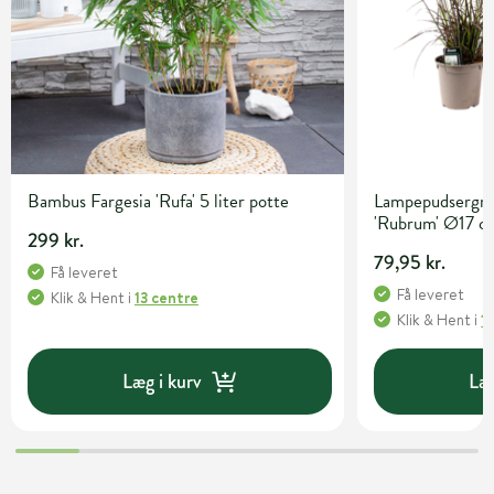
Bambus Fargesia 'Rufa' 5 liter potte
Lampepudsergræ
'Rubrum' Ø17 c
299 kr.
79,95 kr.
Få leveret
Få leveret
Klik & Hent
i
13 centre
Klik & Hent
i
1
Læg i kurv
Læg