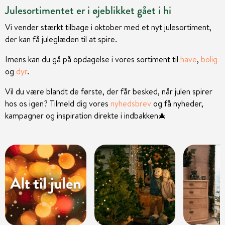
Julesortimentet er i øjeblikket gået i hi
Vi vender stærkt tilbage i oktober med et nyt julesortiment,
der kan få juleglæden til at spire.
Imens kan du gå på opdagelse i vores sortiment til
have
,
bolig
og
dyr
.
Vil du være blandt de første, der får besked, når julen spirer
hos os igen? Tilmeld dig vores
nyhedsbrev
og få nyheder,
kampagner og inspiration direkte i indbakken
🎄