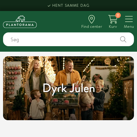
HENT SAMME DAG
0
Find center
Kurv
Menu
Dyrk Julen