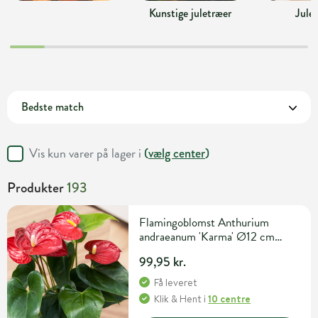
Kunstige juletræer
Jule
Vis kun varer på lager i
(
vælg center
)
Produkter
193
Flamingoblomst Anthurium
andraeanum 'Karma' Ø12 cm
potte
99,95 kr.
Få leveret
Klik & Hent
i
10 centre