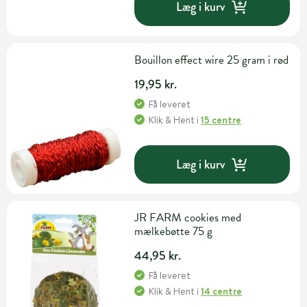
Læg i kurv
Bouillon effect wire 25 gram i rød
19,95 kr.
Få leveret
Klik & Hent
i
15 centre
Læg i kurv
JR FARM cookies med
mælkebøtte 75 g
44,95 kr.
Få leveret
Klik & Hent
i
14 centre