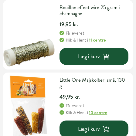
Bouillon effect wire 25 gram i
champagne
19,95 kr.
Få leveret
Klik & Hent
i
11 centre
Læg i kurv
Little One Majskolber, små, 130
g
49,95 kr.
Få leveret
Klik & Hent
i
10 centre
Læg i kurv