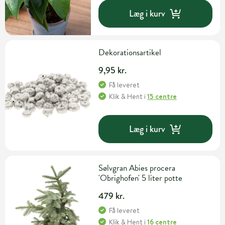
Læg i kurv
Dekorationsartikel
9,95 kr.
Få leveret
Klik & Hent
i
15 centre
Læg i kurv
Sølvgran Abies procera
'Obrighofen' 5 liter potte
479 kr.
Få leveret
Klik & Hent
i
16 centre