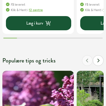
Få leveret
Få leveret
Klik & Hent
i
12 centre
Klik & Hent
i
1
Læg i kurv
Læg
Populære tips og tricks