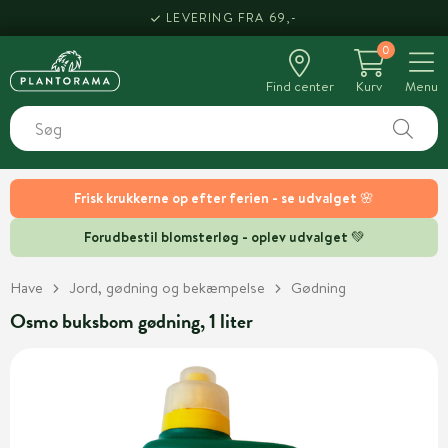
LEVERING FRA 69,-
0
Find center
Kurv
Menu
Frisk krukkerne op efter ferien - se udvalget 🌸
Forudbestil blomsterløg - oplev udvalget 💚
Have
Jord, gødning og bekæmpelse
Gødning
Osmo buksbom gødning, 1 liter