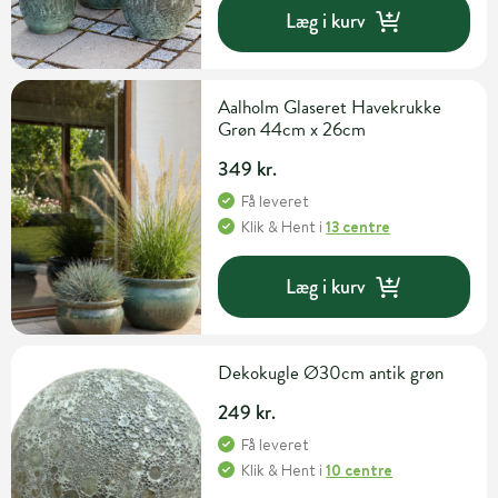
Læg i kurv
Aalholm Glaseret Havekrukke
Grøn 44cm x 26cm
349 kr.
Få leveret
Klik & Hent
i
13 centre
Læg i kurv
Dekokugle Ø30cm antik grøn
249 kr.
Få leveret
Klik & Hent
i
10 centre