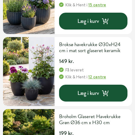
Klik & Hent
i
15 centre
Læg i kurv
Broksø havekrukke Ø30xH24
cm i mat sort glaseret keramik
149 kr.
Få leveret
Klik & Hent
i
12 centre
Læg i kurv
Broholm Glaseret Havekrukke
Grøn Ø36 cm x H30 cm
199 kr.