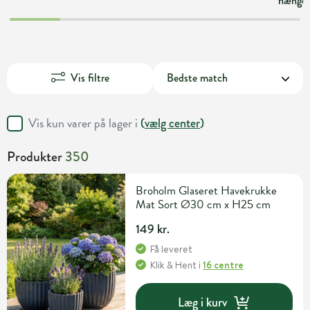
hængek
Vis filtre
Vis kun varer på lager i
(
vælg center
)
Produkter
350
Broholm Glaseret Havekrukke
Mat Sort Ø30 cm x H25 cm
149 kr.
Få leveret
Klik & Hent
i
16 centre
Læg i kurv