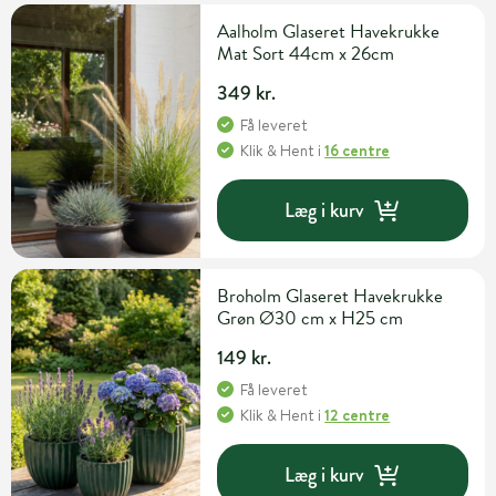
Aalholm Glaseret Havekrukke
Mat Sort 44cm x 26cm
349 kr.
Få leveret
Klik & Hent
i
16 centre
Læg i kurv
Broholm Glaseret Havekrukke
Grøn Ø30 cm x H25 cm
149 kr.
Få leveret
Klik & Hent
i
12 centre
Læg i kurv