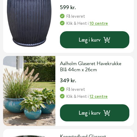
cm
599 kr.
Få leveret
Klik & Hent
i
10 centre
Læg i kurv
Aalholm Glaseret Havekrukke
Blå 44cm x 26cm
349 kr.
Få leveret
Klik & Hent
i
12 centre
Læg i kurv
Kongstedlund Glaseret