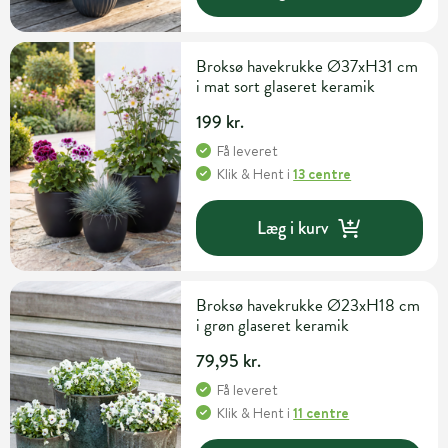
Broksø havekrukke Ø37xH31 cm
i mat sort glaseret keramik
199 kr.
Få leveret
Klik & Hent
i
13 centre
Læg i kurv
Broksø havekrukke Ø23xH18 cm
i grøn glaseret keramik
79,95 kr.
Få leveret
Klik & Hent
i
11 centre