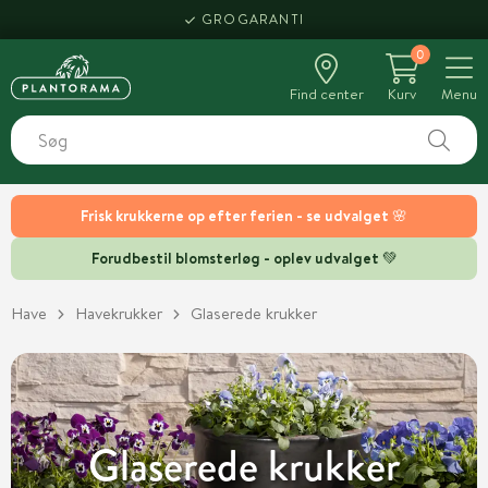
HENT SAMME DAG
GROGARANTI
0
Find center
Kurv
Menu
Frisk krukkerne op efter ferien - se udvalget 🌸
Forudbestil blomsterløg - oplev udvalget 💚
Have
Havekrukker
Glaserede krukker
Glaserede krukker