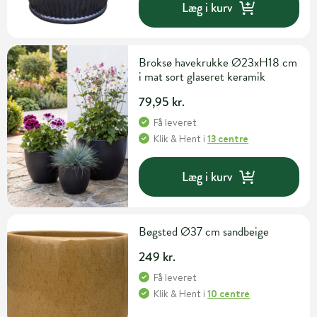
Læg i kurv
Broksø havekrukke Ø23xH18 cm
i mat sort glaseret keramik
79,95 kr.
Få leveret
Klik & Hent
i
13 centre
Læg i kurv
Bøgsted Ø37 cm sandbeige
249 kr.
Få leveret
Klik & Hent
i
10 centre