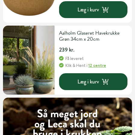
Læg i kurv
Aalholm Glaseret Havekrukke
Grøn 34cm x 20cm
239 kr.
Få leveret
Klik & Hent
i
12 centre
Læg i kurv