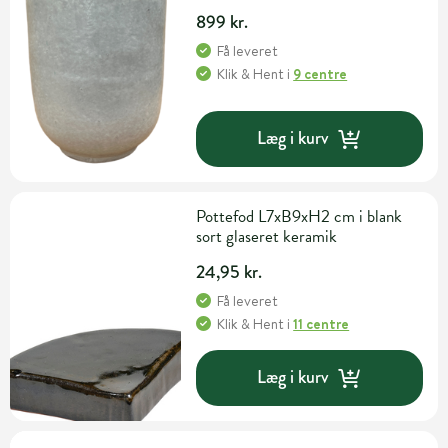
899 kr.
Få leveret
Klik & Hent
i
9 centre
Læg i kurv
Pottefod L7xB9xH2 cm i blank
sort glaseret keramik
24,95 kr.
Få leveret
Klik & Hent
i
11 centre
Læg i kurv