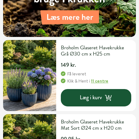
Broholm Glaseret Havekrukke
Grå Ø30 cm x H25 cm
149 kr.
Få leveret
Klik & Hent
i
11 centre
Læg i kurv
Broholm Glaseret Havekrukke
Mat Sort Ø24 cm x H20 cm
99,95 kr.