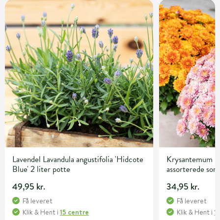
Lavendel Lavandula angustifolia 'Hidcote
Krysantemum C
Blue' 2 liter potte
assorterede sor
49,95 kr.
34,95 kr.
Få leveret
Få leveret
Klik & Hent
i
15 centre
Klik & Hent
i
1