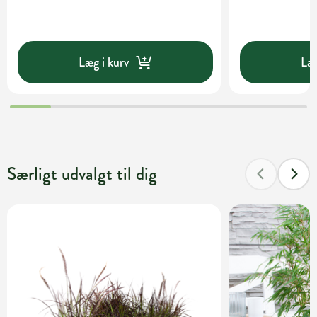
Læg i kurv
Læg
Særligt udvalgt til dig