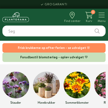
GROGARANTI
0
Find center
Kurv
Menu
Frisk krukkerne op efter ferien - se udvalget 🌸
Forudbestil blomsterløg - oplev udvalget 💚
Stauder
Havekrukker
Sommerblomster
Ro