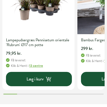
Lampepudsergræs Pennisetum orientale
Bambus Fargesia 
'Rubrum' Ø17 cm potte
299 kr.
79,95 kr.
Få leveret
Få leveret
Klik & Hent
i
1
Klik & Hent
i
13 centre
Læg i kurv
Læg