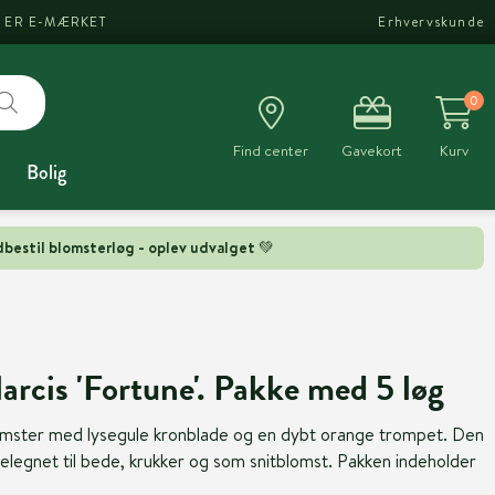
I ER E-MÆRKET
Erhvervskunde
0
Find center
Gavekort
Kurv
Bolig
bestil blomsterløg - oplev udvalget 💚
Narcis 'Fortune'. Pakke med 5 løg
lomster med lysegule kronblade og en dybt orange trompet. Den
elegnet til bede, krukker og som snitblomst. Pakken indeholder