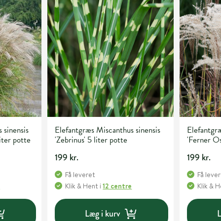
 sinensis
Elefantgræs Miscanthus sinensis
Elefantgræ
iter potte
'Zebrinus' 5 liter potte
'Ferner Os
199 kr.
199 kr.
Få leveret
Få leve
e
Klik & Hent
i
12 centre
Klik & 
Læg i kurv
L