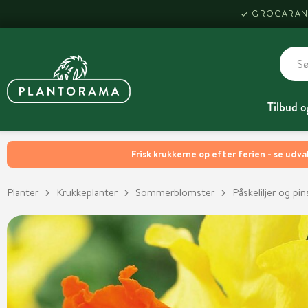
GROGARAN
Tilbud o
Frisk krukkerne op efter ferien - se udva
Planter
Krukkeplanter
Sommerblomster
Påskeliljer og pins