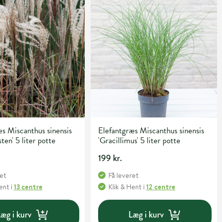
s Miscanthus sinensis
Elefantgræs Miscanthus sinensis
ten' 5 liter potte
'Gracillimus' 5 liter potte
199 kr.
ret
Få leveret
Hent
i
13 centre
Klik & Hent
i
12 centre
æg i kurv
Læg i kurv