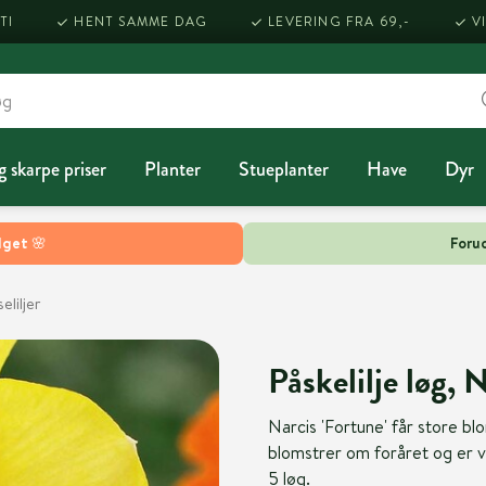
TI
HENT SAMME DAG
LEVERING FRA 69,-
V
g skarpe priser
Planter
Stueplanter
Have
Dyr
lget 🌸
Forud
eliljer
Påskelilje løg, 
Narcis 'Fortune' får store b
blomstrer om foråret og er v
5 løg.