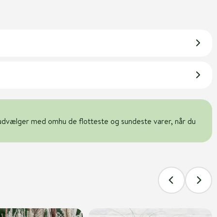
udvælger med omhu de flotteste og sundeste varer, når du