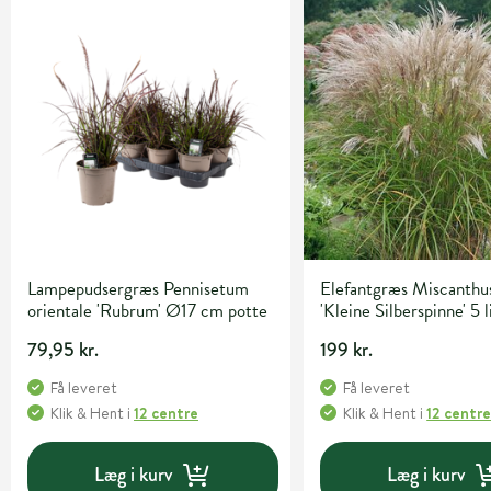
Lampepudsergræs Pennisetum
Elefantgræs Miscanthus
orientale 'Rubrum' Ø17 cm potte
'Kleine Silberspinne' 5 l
79,95 kr.
199 kr.
Få leveret
Få leveret
Klik & Hent
i
12 centre
Klik & Hent
i
12 centr
Læg i kurv
Læg i kurv