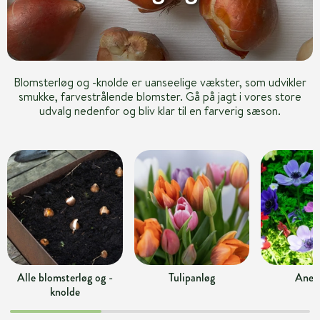
Blomsterløg og -knolde er uanseelige vækster, som udvikler
smukke, farvestrålende blomster. Gå på jagt i vores store
udvalg nedenfor og bliv klar til en farverig sæson.
Alle blomsterløg og -
Tulipanløg
Anem
knolde