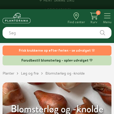
HENT SAMME DAG
0
Find center
Kurv
Menu
Frisk krukkerne op efter ferien - se udvalget 🌸
Forudbestil blomsterløg - oplev udvalget 💚
Planter
Løg og frø
Blomsterløg og -knolde
Blomsterløg og -knolde