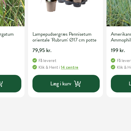
irgatum
Lampepudsergræs Pennisetum
Amerikans
orientale 'Rubrum' Ø17 cm potte
Ammophila 
potte
79,95 kr.
199 kr.
Få leveret
Få leve
Klik & Hent
i
14 centre
Klik & 
Læg i kurv
L