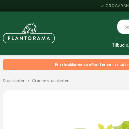
GROGARAN
Tilbud o
Frisk krukkerne op efter ferien - se udva
Stueplanter
Grønne stueplanter