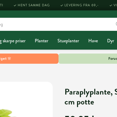
TI
HENT SAMME DAG
LEVERING FRA 69,-
V
g skarpe priser
Planter
Stueplanter
Have
Dyr
lget 🌸
Forud
Paraplyplante, 
cm potte