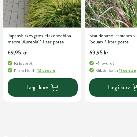
Japansk skovgræs Hakonechloa
Staudehirse Panicum v
macra 'Aureola' 1 liter potte
'Squaw' 1 liter potte
69,95 kr.
69,95 kr.
Få leveret
Få leveret
Klik & Hent
i
12 centre
Klik & Hent
i
11 centre
Læg i kurv
Læg i kurv