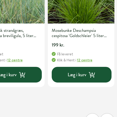
k strandgræs,
Mosebunke Deschampsia
breviligula, 5 liter
cespitosa 'Goldschleier' 5 liter
potte
199 kr.
ret
Få leveret
Hent
i
12 centre
Klik & Hent
i
12 centre
æg i kurv
Læg i kurv