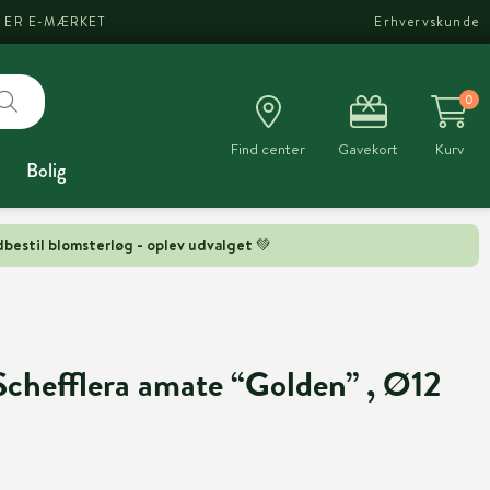
I ER E-MÆRKET
Erhvervskunde
0
Find center
Gavekort
Kurv
Bolig
bestil blomsterløg - oplev udvalget 💚
Schefflera amate “Golden” , Ø12