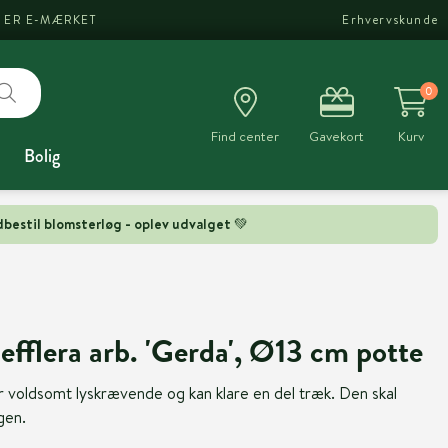
I ER E-MÆRKET
Erhvervskunde
0
Find center
Gavekort
Kurv
Bolig
bestil blomsterløg - oplev udvalget 💚
efflera arb. 'Gerda', Ø13 cm potte
r voldsomt lyskrævende og kan klare en del træk. Den skal
gen.