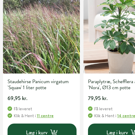
Staudehirse Panicum virgatum
Paraplytræ, Schefflera 
'Squaw' 1 liter potte
'Nora', Ø13 cm potte
69,95 kr.
79,95 kr.
Få leveret
Få leveret
Klik & Hent
i
11 centre
Klik & Hent
i
14 centr
Læg i kurv
Læg i kurv