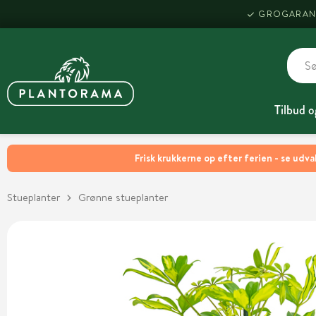
GROGARAN
Tilbud o
Frisk krukkerne op efter ferien - se udva
Stueplanter
Grønne stueplanter