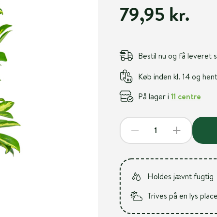
79,95 kr.
Bestil nu og få leveret
Køb inden kl. 14 og he
På lager i
11 centre
Holdes jævnt fugtig
Trives på en lys plac