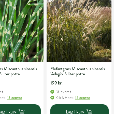
s Miscanthus sinensis
Elefantgræs Miscanthus sinensis
5 liter potte
'Adagio' 5 liter potte
199 kr.
ret
Få leveret
Hent
i
15 centre
Klik & Hent
i
12 centre
æg i kurv
Læg i kurv