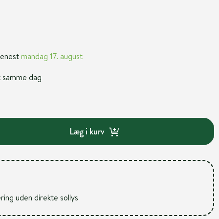
 senest
mandag 17. august
nt samme dag
Læg i kurv
ering uden direkte sollys