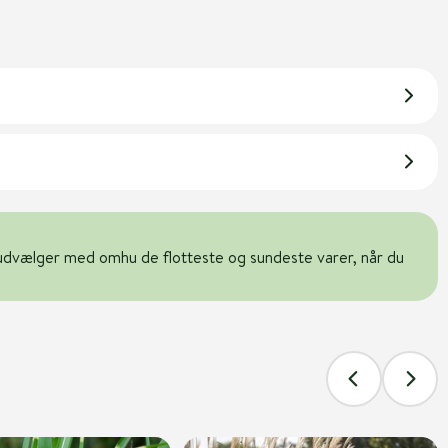
udvælger med omhu de flotteste og sundeste varer, når du