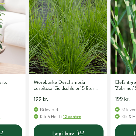
arb.
Mosebunke Deschampsia
Elefantgræ
cespitosa 'Goldschleier' 5 liter
'Zebrinus' 
potte
199 kr.
199 kr.
Få leveret
Få leve
e
Klik & Hent
i
12 centre
Klik & 
Læg i kurv
L