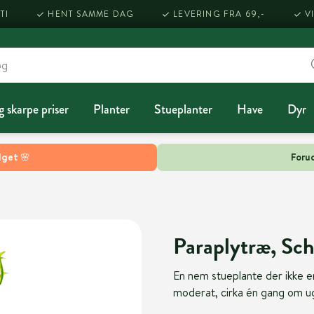
TI
HENT SAMME DAG
LEVERING FRA 69,-
V
g skarpe priser
Planter
Stueplanter
Have
Dyr
lget 🌸
Forud
Paraplytræ, Sch
En nem stueplante der ikke e
moderat, cirka én gang om u