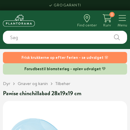
GROGARANTI
0
Find center
Kurv
Menu
Frisk krukkerne op efter ferien - se udvalget 🌸
Forudbestil blomsterløg - oplev udvalget 💚
Dyr
Gnaver og kanin
Tilbehør
Pawise chinchillabad 28x19x19 cm