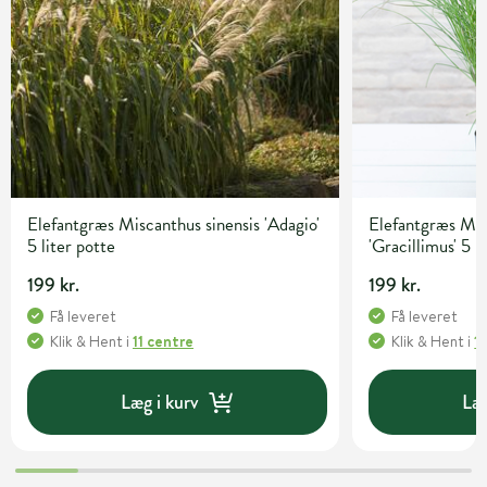
Elefantgræs Miscanthus sinensis 'Adagio'
Elefantgræs Mis
5 liter potte
'Gracillimus' 5 l
199 kr.
199 kr.
Få leveret
Få leveret
Klik & Hent
i
11 centre
Klik & Hent
i
1
Læg i kurv
Læg