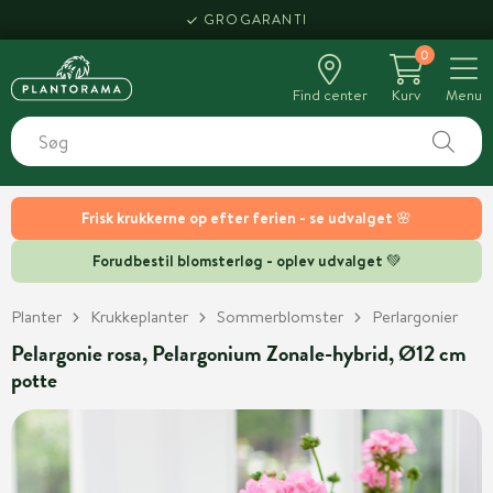
GROGARANTI
0
Find center
Kurv
Menu
Frisk krukkerne op efter ferien - se udvalget 🌸
Forudbestil blomsterløg - oplev udvalget 💚
Planter
Krukkeplanter
Sommerblomster
Perlargonier
Pelargonie rosa, Pelargonium Zonale-hybrid, Ø12 cm
potte