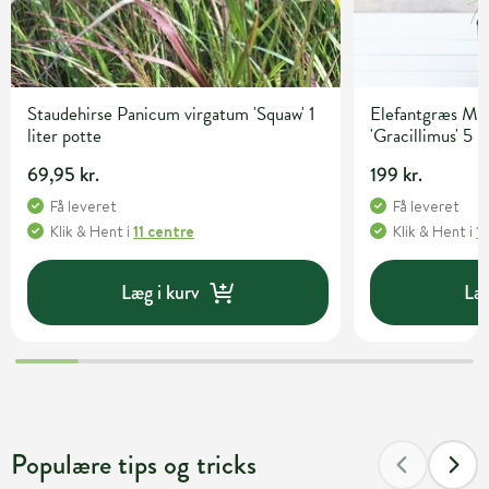
Staudehirse Panicum virgatum 'Squaw' 1
Elefantgræs Mis
liter potte
'Gracillimus' 5 l
69,95 kr.
199 kr.
Få leveret
Få leveret
Klik & Hent
i
11 centre
Klik & Hent
i
1
Læg i kurv
Læg
Populære tips og tricks